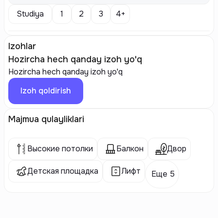
Studiya
1
2
3
4+
Izohlar
Hozircha hech qanday izoh yo'q
Hozircha hech qanday izoh yo'q
Izoh qoldirish
Majmua qulayliklari
Высокие потолки
Балкон
Двор
Детская площадка
Лифт
Еще 5