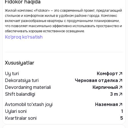
Fidokor haqida
Жилой комплекс «Fidokor» — это современный проект, предлагающий
стильное и комфортное жильё в удобном районе города. Комплекс
включает разнообразные квартиры с продуманными планировками,
что позволяет максимально эффективно использовать пространство и
обеспечивать хорошее естественное освещение.
Ko'proq ko'rsatish
Xususiyatlar
Uy turi
Комфорт
Dekoratsiya turi
Черновая отделка
Devordaning materiali
Кирпичный
Shift balandligi
3
m
Avtomobil to'xtash joyi
Наземная
Uylari soni
1
Kvartiralar soni
5