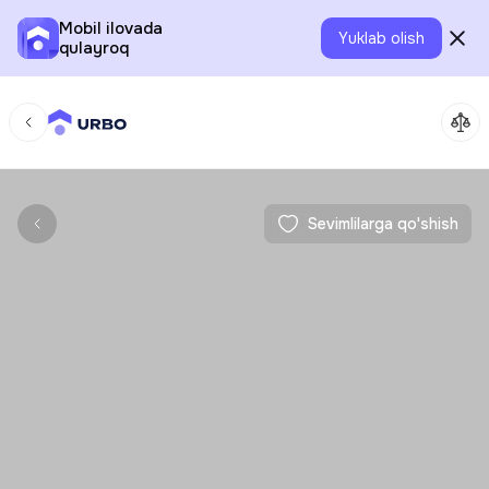
Mobil ilovada
Yuklab olish
qulayroq
Sevimlilarga qo'shish