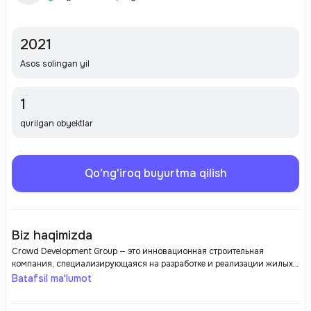
2021
Asos solingan yil
1
qurilgan obyektlar
Qo'ng'iroq buyurtma qilish
Biz haqimizda
Crowd Development Group — это инновационная строительная
компания, специализирующаяся на разработке и реализации жилых
и коммерческих проектов. Она известна своим подходом к
Batafsil ma'lumot
интеграции современных технологий и устойчивых практик в
строительный процесс.