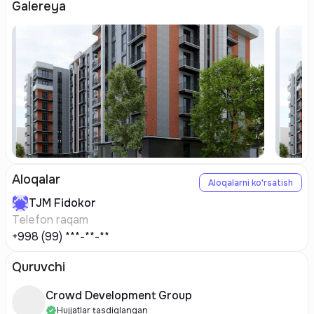
Galereya
Aloqalar
Aloqalarni ko'rsatish
TJM
Fidokor
Telefon raqam
+998 (99) ***-**-**
Quruvchi
Crowd Development Group
Hujjatlar tasdiqlangan