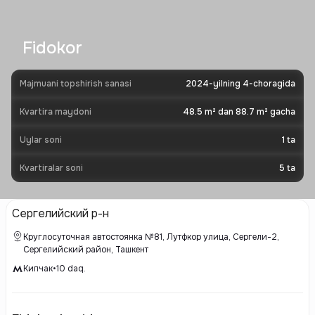
Fidokor
Majmuani topshirish sanasi
2024-yilning 4-choragida
Kvartira maydoni
48.5 m² dan 88.7 m² gacha
Uylar soni
1
ta
Kvartiralar soni
5
ta
Сергелийский р-н
Круглосуточная автостоянка №81, Лутфкор улица, Сергели-2,
Сергелийский район, Ташкент
Кипчак
•
10
daq.