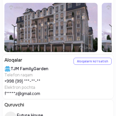
Aloqalar
Aloqalarni ko'rsatish
TJM
FamilyGarden
Telefon raqam
+998 (99) ***-**-**
Elektron pochta
f*****z@gmail.com
Quruvchi
Future House