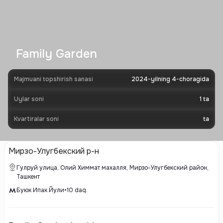
Family Garden
Majmuani topshirish sanasi
2024-yilning 4-choragida
Uylar soni
1
ta
Kvartiralar soni
ta
Мирзо-Улугбекский р-н
Гулруй улица, Олий Химмат махалля, Мирзо-Улугбекский район,
Ташкент
Буюк Ипак Йули
•
10
daq.