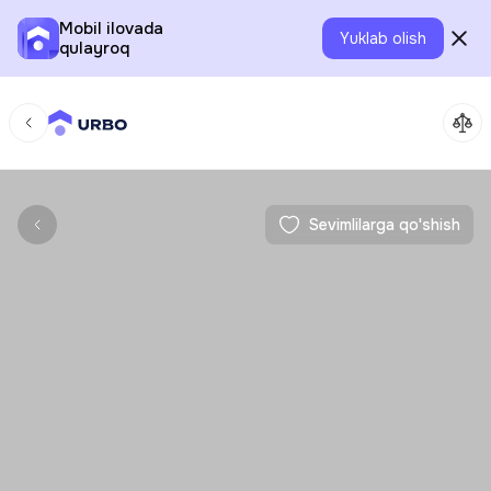
Mobil ilovada
Yuklab olish
qulayroq
Sevimlilarga qo'shish