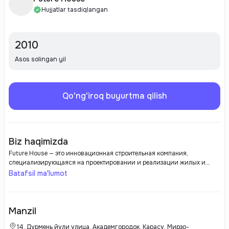
Hujjatlar tasdiqlangan
2010
Asos solingan yil
Qo'ng'iroq buyurtma qilish
Biz haqimizda
Future House — это инновационная строительная компания,
специализирующаяся на проектировании и реализации жилых и
коммерческих объектов. Она зарекомендовала себя как надежный
Batafsil ma'lumot
застройщик, предлагающий высококачественные и современные
решения в сфере недвижимости.
Manzil
14, Дурмень йули улица, Академгородок, Карасу, Мирзо-