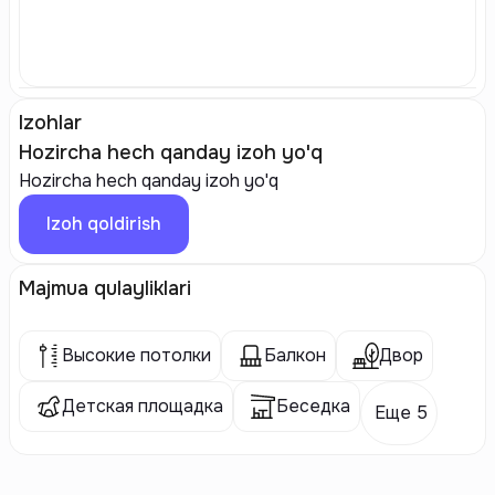
Izohlar
Hozircha hech qanday izoh yo'q
Hozircha hech qanday izoh yo'q
Izoh qoldirish
Majmua qulayliklari
Высокие потолки
Балкон
Двор
Детская площадка
Беседка
Еще 5