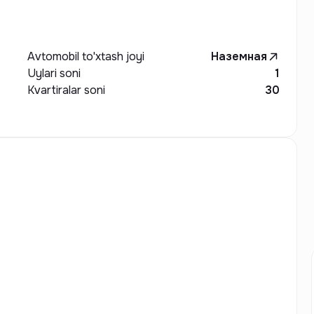
Avtomobil to'xtash joyi
Наземная
Uylari soni
1
Kvartiralar soni
30