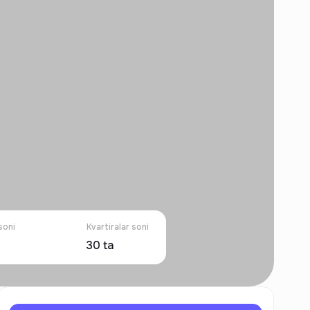
soni
Kvartiralar soni
30
ta