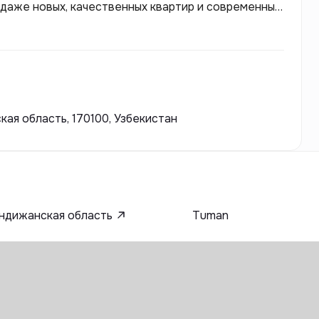
даже новых, качественных квартир и современных
ым услугам, предлагают вам лучшие жилые
кая область, 170100, Узбекистан
ндижанская область
Tuman