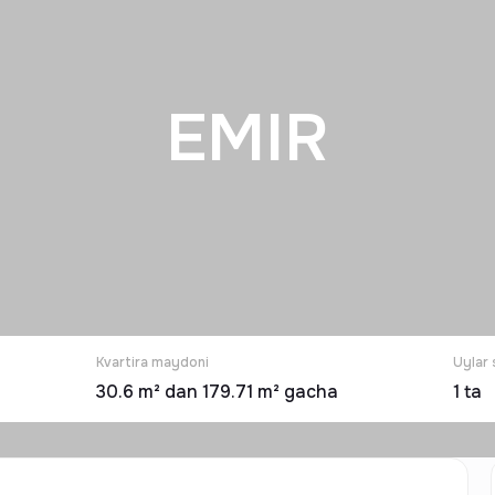
EMIR
Kvartira maydoni
Uylar 
30.6 m² dan 179.71 m² gacha
1
ta