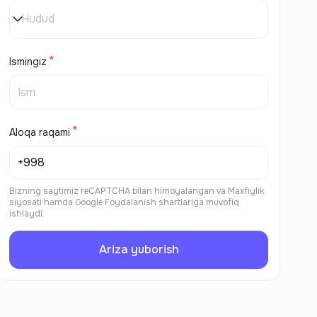
Hudud
Ismingiz
Aloqa raqami
Bizning saytimiz reCAPTCHA bilan himoyalangan va
Maxfiylik
siyosati
hamda
Google Foydalanish shartlariga
muvofiq
ishlaydi.
Ariza yuborish