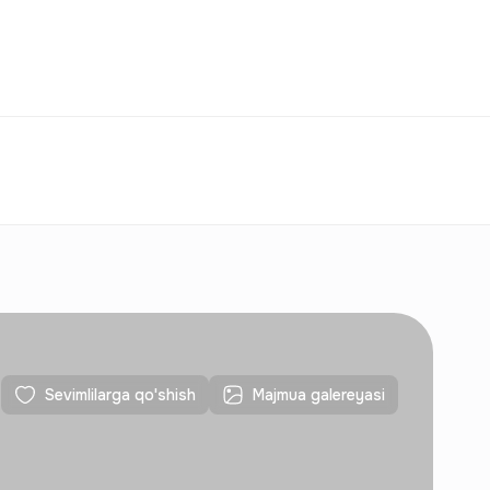
Taqqoslash
Sevimlilar
O‘zbekiston
O‘Z
Aloqalar
Yangi qurilishlar uchun
Aloqalar
Yangi qurilishlar uchun
Sevimlilarga qo'shish
Majmua galereyasi
Aloqalar
Yangi qurilishlar uchun
Aloqalar
Yangi qurilishlar uchun