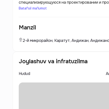
специализирующуюся на проектировании и про
домов. Стремясь к первоклассным строительн
Batafsil ma'lumot
помещения в Андижане.
Manzil
2-й микрорайон, Каратут, Андижан, Андижанс
Joylashuv va infratuzilma
Hudud
А