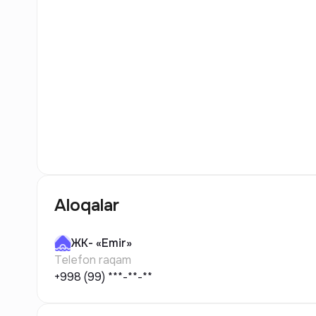
13
Rasm
Aloqalar
ЖК-
«Emir»
Telefon raqam
+998 (99) ***-**-**