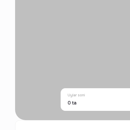
Uylar soni
0
ta