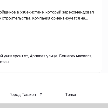
ройщиков в Узбекистане, который зарекомендовал
 строительства. Компания ориентируется на
ектов, и ее портфолио включает в себя как
омплексы. B-invest Development активно
иалы, что позволяет им предлагать жилье,
чества и экологии.
 университет, Арпапая ​улица, Бешагач махалля,
истан
Город Ташкент
Tuman