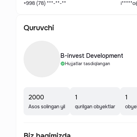
+998 (78) ***-**-**
i*****
Quruvchi
B-invest Development
Hujjatlar tasdiqlangan
2000
1
1
Asos solingan yil
qurilgan obyektlar
obyek
Biz haqimizda