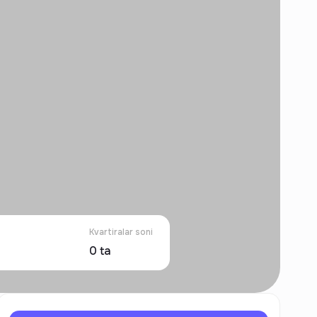
Kvartiralar soni
0
ta