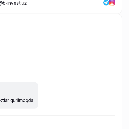
o@b-invest.uz
tlar qurilmoqda