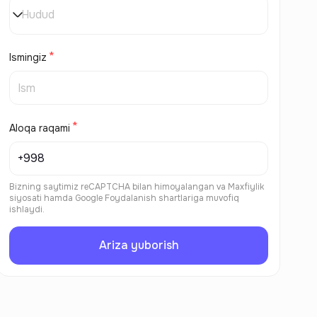
Hudud
Ismingiz
Aloqa raqami
Bizning saytimiz reCAPTCHA bilan himoyalangan va
Maxfiylik
siyosati
hamda
Google Foydalanish shartlariga
muvofiq
ishlaydi.
Ariza yuborish