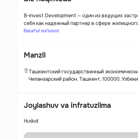
B-invest Development — один из ведущих заст
себя как надежный партнер в сфере жилищного
создание современных и комфортных жилых про
Batafsil ma'lumot
многоквартирные дома, так и элитные жилые к
использует инновационные технологии и матер
Manzil
отвечающее самым современным стандартам ка
Ташкентский государственный экономический
Чиланзарский район, Ташкент, 100000, Узбек
Joylashuv va infratuzilma
Hudud