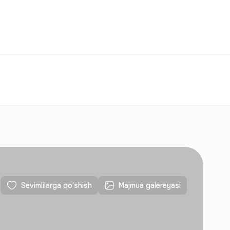
Taqqoslash
Sevimlilar
O‘zbekiston
O‘Z
Aloqalar
Yangi qurilishlar uchun
Aloqalar
Yangi qurilishlar uchun
Sevimlilarga qo'shish
Majmua galereyasi
Aloqalar
Yangi qurilishlar uchun
Aloqalar
Yangi qurilishlar uchun