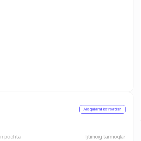
Aloqalarni ko'rsatish
on pochta
Ijtimoiy tarmoqlar