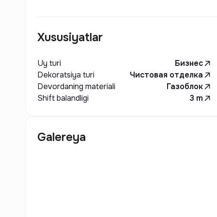
Xususiyatlar
Uy turi
Бизнес
Dekoratsiya turi
Чистовая отделка
Devordaning materiali
Газоблок
Shift balandligi
3
m
Galereya