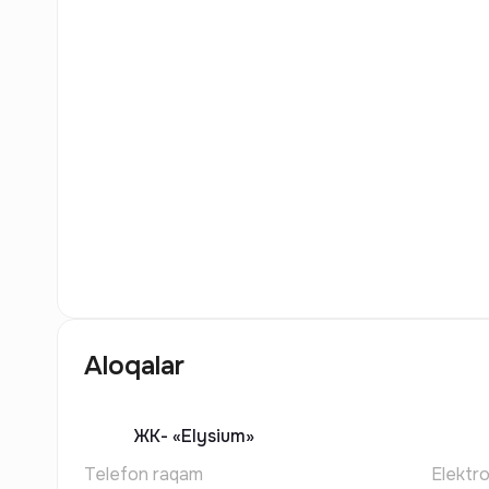
7
Rasm
Aloqalar
ЖК-
«Elysium»
Telefon raqam
Elektr