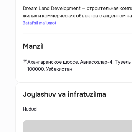
Dream Land Development — строительная комп
жилых и коммерческих объектов с акцентом на
известен своими проектами, которые отличаю
Batafsil ma'lumot
функциональностью и высококачественными с
Development акцентирует внимание на создан
Manzil
инфраструктурой, которая отвечает потребно
своим клиентам недвижимость, которая сочета
Ахангаранское шоссе, Авиасозлар-4, Тузель 
100000, Узбекистан
Joylashuv va infratuzilma
Hudud