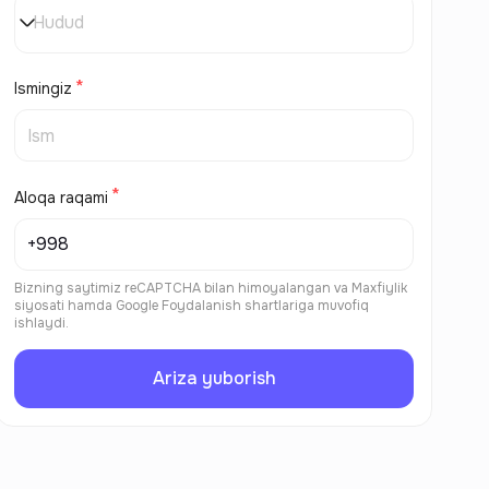
Hudud
Ismingiz
Aloqa raqami
Bizning saytimiz reCAPTCHA bilan himoyalangan va
Maxfiylik
siyosati
hamda
Google Foydalanish shartlariga
muvofiq
ishlaydi.
Ariza yuborish