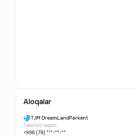
30
Rasm
Aloqalar
TJM
DreamLandParkent
Telefon raqam
+998 (78) ***-**-**