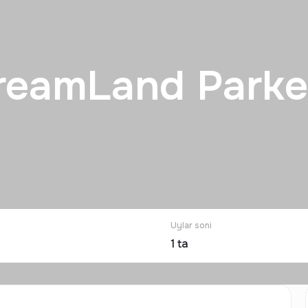
reamLand Parke
Uylar soni
1
ta