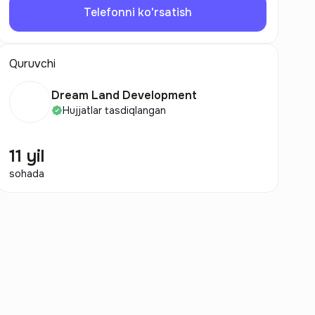
Telefonni ko'rsatish
Quruvchi
Dream Land Development
Hujjatlar tasdiqlangan
11 yil
sohada