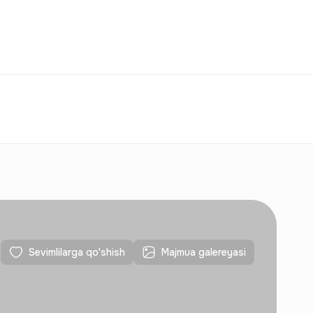
Taqqoslash
Sevimlilar
O‘zbekiston
O‘Z
Aloqalar
Yangi qurilishlar uchun
Aloqalar
Yangi qurilishlar uchun
Sevimlilarga qo'shish
Majmua galereyasi
Aloqalar
Yangi qurilishlar uchun
Aloqalar
Yangi qurilishlar uchun