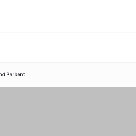
Turar-joy majmualari katalogi
jara
uv
Ijaraga berish
ta taklif
 katalogi
Reklama
d Parkent
2025 yilda topshiriladi
ta taklif
 katalogi
Reklama
 katalogi
Reklama
 katalogi
Reklama