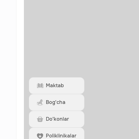
Maktab
Bog'cha
Do'konlar
Poliklinikalar