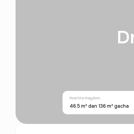
D
Kvartira maydoni
46.5 m² dan 136 m² gacha