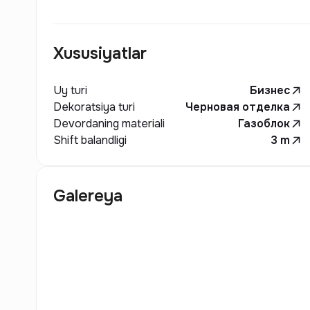
Xususiyatlar
Uy turi
Бизнес
Dekoratsiya turi
Черновая отделка
Devordaning materiali
Газоблок
Shift balandligi
3
m
Galereya