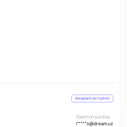
Aloqalarni ko'rsatish
Elektron pochta
i*****o@dream.uz