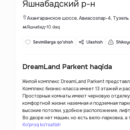
Яшнабадский р-н
Ахангаранское шоссе, Авиасозлар-4, Тузель
Яшнабад
•
10
daq.
Sevimlilarga qo'shish
Ulashish
Shikoya
DreamLand Parkent haqida
Жилой комплекс DreamLand Parkent представл
Комплекс бизнес-класса имеет 13 этажей и ра
Просторные комнаты имеют черновую отделку.
комфортной жизни: наземная и подземная парк
высокие потолки, удобное расположение, лифт
Во дворе нет машин, но есть вело-парковка, а
Ko'proq ko'rsatish
жильцов с электрокарами имеются зарядки 200