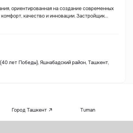
ания, ориентированная на создание современных
 комфорт, качество и инновации. Застройщик
тся продуманными архитектурными решениями,
троительными материалами. Dream Land
ии комфортной городской среды с развитой
стям жителей. Компания стремится предложить
ет стиль, долговечность и удобство.
(40 лет Победы), Яшнабадский район, Ташкент,
Город Ташкент
Tuman