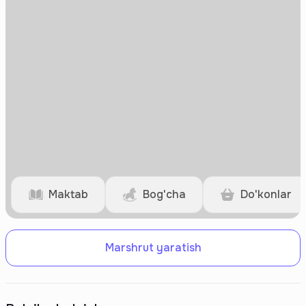
Maktab
Bog'cha
Do'konlar
Marshrut yaratish