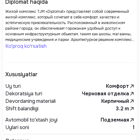
Diplomat haqida
Жилой комплекс TJM «Diplomat» представляет собой современный
жилой комплекс, который сочетает в себе комфорт, качество и
эстетическую привлекательность. Расположенный в живописном
районе города, он обеспечивает горожанам удобный доступ к
основным инфраструктурным объектам, таким как школы, магазины,
медицинские учреждения и парки. Архитектурное решение комплекса
представляет собой современные дизайнерские элементы и
Ko'proq ko'rsatish
функциональную планировку, что создает благоприятные условия
для комфортного проживания.
Xususiyatlar
Uy turi
Комфорт
Dekoratsiya turi
Черновая отделка
Devordaning materiali
Кирпичный
Shift balandligi
3.2
m
Avtomobil to'xtash joyi
Подземная
Uylari soni
1