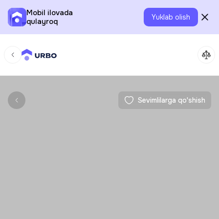
Mobil ilovada
Yuklab olish
qulayroq
Sevimlilarga qo'shish