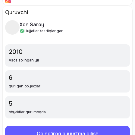
Quruvchi
Xon Saroy
Hujjatlar tasdiqlangan
2010
Asos solingan yil
6
qurilgan obyektlar
5
obyektlar qurilmoqda
Qo'ng'iroq buyurtma qilish