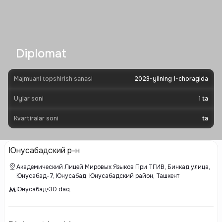
Diplomat
Majmuani topshirish sanasi
2023-yilning 1-choragida
Uylar soni
1
ta
Kvartiralar soni
ta
Юнусабадский р-н
Академический Лицей Мировых Языков При ТГИВ, Бинкад улица,
Юнусабад-7, Юнусабад, Юнусабадский район, Ташкент
Юнусабад
•
30
daq.