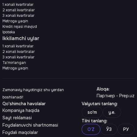
1 xonali kvartiralar
2 xonali kvartiralar
3 xonali kvartiralar
Metroga yaqin
Kredit rejasi mavjud
Ipoteka
Ikkilamchi uylar
1 xonali kvartiralar
2 xonali kvartiralar
3 xonali kvartiralar
Ta'mirlangan
Metroga yaqin
Aloqa
:
Zamonaviy hayotingiz shu yerdan
Партнер - Prep.uz
boshlanadi!
Qo'shimcha havolalar
Valyutani tanlang
:
Kompaniya haqida
so'm
y.e.
Sayt reklamasi
Tilni tanlang
:
Foydalanuvchi shartnomasi
O‘Z
ЎЗ
РУ
Foydali maqolalar