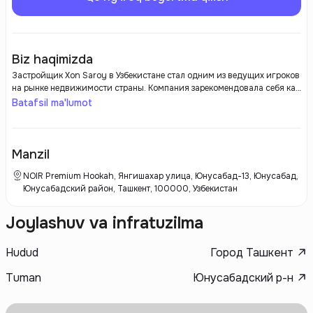
Biz haqimizda
Застройщик Xon Saroy в Узбекистане стал одним из ведущих игроков
на рынке недвижимости страны. Компания зарекомендовала себя как
надежный партнер в области жилой и коммерческой застройки,
Batafsil ma'lumot
реализуя высококачественные проекты, которые соответствуют
современным стандартам и требованиям клиентов. Xon Saroy
уделяет пристальное внимание планировке и дизайну своих
объектов, что делает их привлекательными не только с точки зрения
Manzil
функциональности, но и эстетики.
NOIR Premium Hookah, Янгишахар улица, Юнусабад-13, Юнусабад,
Юнусабадский район, Ташкент, 100000, Узбекистан
Joylashuv va infratuzilma
Hudud
Город Ташкент
Tuman
Юнусабадский р-н