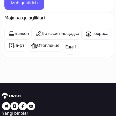
Izoh qoldirish
Majmua qulayliklari
Балкон
Детская площадка
Терраса
Лифт
Отопление
Еще 1
Yangi binolar