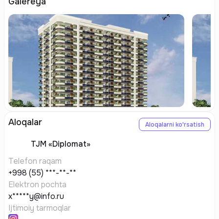
Galereya
Aloqalar
Aloqalarni ko'rsatish
TJM
«Diplomat»
Telefon raqam
+998 (55) ***-**-**
Elektron pochta
x*****y@info.ru
Ijtimoiy tarmoqlar