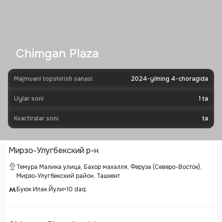
Chimgan Plaza
Majmuani topshirish sanasi
2024-yilning 4-choragida
Uylar soni
1
ta
Kvartiralar soni
ta
Мирзо-Улугбекский р-н
Темура Малика улица, Бахор махалля, Феруза (Северо-Восток),
Мирзо-Улугбекский район, Ташкент
Буюк Ипак Йули
•
10
daq.