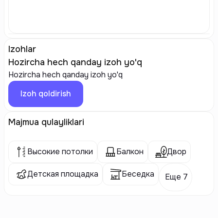
Izohlar
Hozircha hech qanday izoh yo'q
Hozircha hech qanday izoh yo'q
Izoh qoldirish
Majmua qulayliklari
Высокие потолки
Балкон
Двор
Детская площадка
Беседка
Еще 7