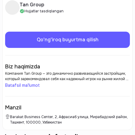
Tan Group
Hujjatlar tasdiqlangan
Qo'ng'iroq buyurtma qilish
Biz haqimizda
Компания Tan Group — это динамично развивающийся застройщик,
который зарекомендовал себя как надежный игрок на рынке жилой и
коммерческой недвижимости. Основной акцент компании сделан на
Batafsil ma'lumot
строительство современных, высококачественных объектов,
отвечающих самым строгим стандартам. Tan Group активно внедряет
инновационные технологии и использует передовые строительные
материалы, что позволяет создавать комфортные и
Manzil
энергоэффективные здания. Компания активно реализует проекты в
различных сегментах, от жилых комплексов до коммерческих
Barakat Business Center, 2, Афрасиаб улица, Мирабадский район,
объектов, обеспечивая своим клиентам высокий уровень качества,
Ташкент, 100000, Узбекистан
безопасности и удобства. Каждый проект Tan Group отличается
продуманной инфраструктурой, современными архитектурными