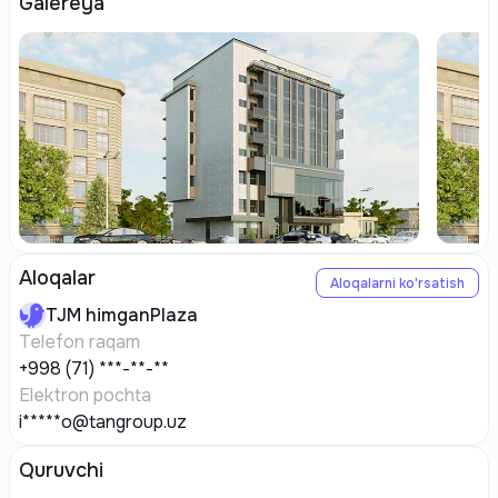
Galereya
Aloqalar
Aloqalarni ko'rsatish
TJM
himganPlaza
Telefon raqam
+998 (71) ***-**-**
Elektron pochta
i*****o@tangroup.uz
Quruvchi