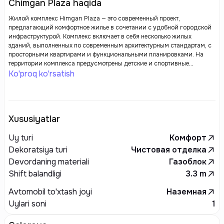
Chimgan Plaza haqida
Жилой комплекс Himgan Plaza — это современный проект,
предлагающий комфортное жилье в сочетании с удобной городской
инфраструктурой. Комплекс включает в себя несколько жилых
зданий, выполненных по современным архитектурным стандартам, с
просторными квартирами и функциональными планировками. На
территории комплекса предусмотрены детские и спортивные
площадки, зоны отдыха, а также подземный паркинг. Himgan Plaza
Ko'proq ko'rsatish
отличается продуманным благоустройством и высоким уровнем
безопасности, что делает его идеальным выбором для семей и тех, кто
ценит комфорт и удобство.
Xususiyatlar
Uy turi
Комфорт
Dekoratsiya turi
Чистовая отделка
Devordaning materiali
Газоблок
Shift balandligi
3.3
m
Avtomobil to'xtash joyi
Наземная
Uylari soni
1