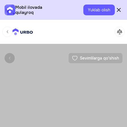
Mobil ilovada
Yuklab olish
qulayroq
Sevimlilarga qo'shish