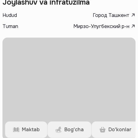
Joylashuv va infratuzilma
решениями и вниманием к деталям, что делает жилье
привлекательным для разных категорий покупателей. Тан Групп — это
Hudud
Город Ташкент
гарантия надежности, высокого качества и своевременной сдачи
объектов.
Tuman
Мирзо-Улугбекский р-н
Maktab
Bog'cha
Do'konlar