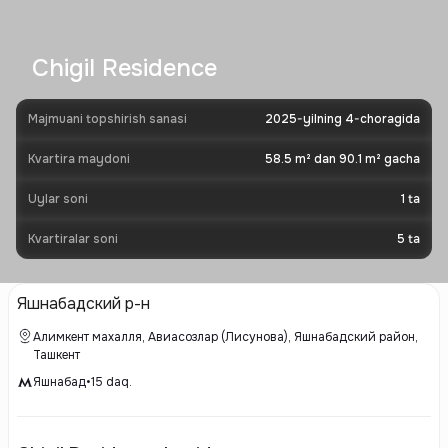
Chigil Residence
Majmuani topshirish sanasi
2025-yilning 4-choragida
Kvartira maydoni
58.5 m² dan 90.1 m² gacha
Uylar soni
1
ta
Kvartiralar soni
5
ta
Яшнабадский р-н
Алимкент махалля, Авиасозлар (Лисунова), Яшнабадский район,
Ташкент
Яшнабад
•
15
daq.