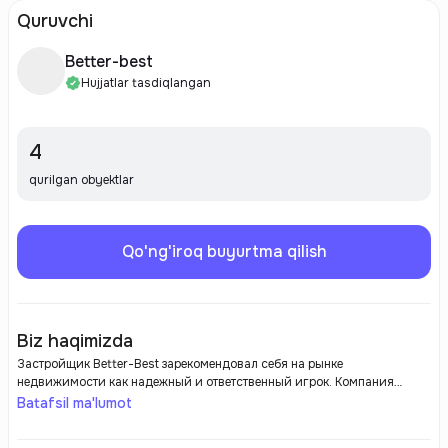
Quruvchi
Better-best
Hujjatlar tasdiqlangan
4
qurilgan obyektlar
Qo'ng'iroq buyurtma qilish
Biz haqimizda
Застройщик Better-Best зарекомендовал себя на рынке
недвижимости как надежный и ответственный игрок. Компания
специализируется на строительстве жилых комплексов и
Batafsil ma'lumot
коммерческой недвижимости, соблюдая стандарты качества и
современные архитектурные решения. С момента своего основания