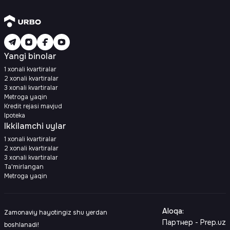
Yangi binolar
1 xonali kvartiralar
2 xonali kvartiralar
3 xonali kvartiralar
Metroga yaqin
Kredit rejasi mavjud
Ipoteka
Ikkilamchi uylar
1 xonali kvartiralar
2 xonali kvartiralar
3 xonali kvartiralar
Ta'mirlangan
Metroga yaqin
Aloqa
:
Zamonaviy hayotingiz shu yerdan
Партнер - Prep.uz
boshlanadi!