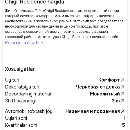
Chigil Residence haqida
Жилой комплекс TJM «Chigil Residence» — это современный проект,
который сочетает комфорт, стиль и высокие стандарты качества.
Расположенный в живописном районе, этот комплекс предлагает все
необходимое для наслаждения тишиной природы, при этом
оставаясь в современной доступности от всеохватывающей
городской работы. Архитектура «Chigil Residence» сочетает в себе
элементы современного дизайна и функциональности, создавая
Ko'proq ko'rsatish
уютную атмосферу для проживания.
Xususiyatlar
Uy turi
Комфорт
Dekoratsiya turi
Черновая отделка
Devordaning materiali
Монолитный
Shift balandligi
3
m
Avtomobil to'xtash joyi
Наземная и подземная
Uylari soni
1
Kvartiralar soni
5