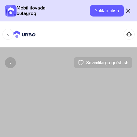
Mobil ilovada
Yuklab olish
qulayroq
Sevimlilarga qo'shish