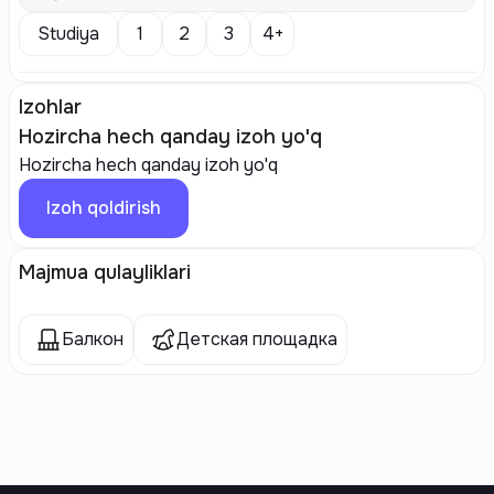
Studiya
1
2
3
4+
Izohlar
Hozircha hech qanday izoh yo'q
Hozircha hech qanday izoh yo'q
Izoh qoldirish
Majmua qulayliklari
Балкон
Детская площадка