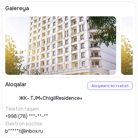
Galereya
Aloqalar
Aloqalarni ko'rsatish
ЖК-
TJM«ChigilResidence»
Telefon raqam
+998 (78) ***-**-**
Elektron pochta
b*****t@inbox.ru