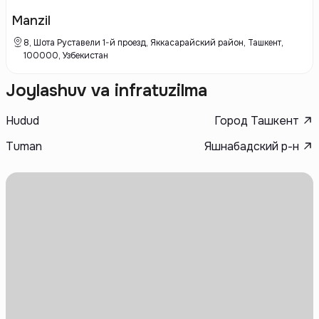
Better-Best занимается инновациями, внедрением новых технологий
и подходов в процесс создания процессов, которые позволяют
Manzil
создавать комфортные и рабочие пространства для жизни и работы.
8, Шота Руставели 1-й проезд, Яккасарайский район, Ташкент,
100000, Узбекистан
Joylashuv va infratuzilma
Hudud
Город Ташкент
Tuman
Яшнабадский р-н