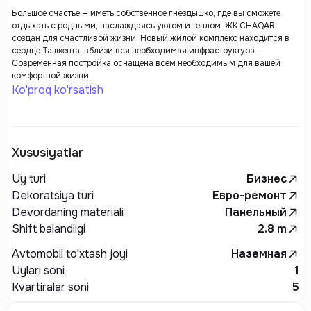
Большое счастье — иметь собственное гнёздышко, где вы сможете
отдыхать с родными, наслаждаясь уютом и теплом. ЖК CHAQAR
создан для счастливой жизни. Новый жилой комплекс находится в
сердце Ташкента, вблизи вся необходимая инфраструктура.
Современная постройка оснащена всем необходимым для вашей
комфортной жизни.
Ko'proq ko'rsatish
Xususiyatlar
Uy turi
Бизнес
Dekoratsiya turi
Евро-ремонт
Devordaning materiali
Панельный
Shift balandligi
2.8
m
Avtomobil to'xtash joyi
Наземная
Uylari soni
1
Kvartiralar soni
5