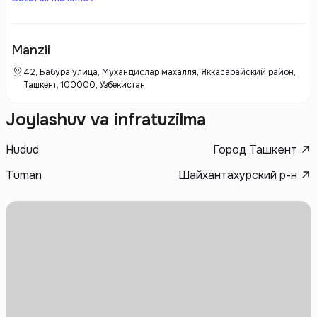
выданы своим владельцам. На сегодняшний день идет строительство
таких домов как Chaqar и Shoshkent.
Manzil
42, Бабура улица, Мухандислар махалля, Яккасарайский район,
Ташкент, 100000, Узбекистан
Joylashuv va infratuzilma
Hudud
Город Ташкент
Tuman
Шайхантахурский р-н