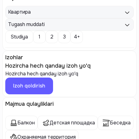
Квартира
Tugash muddati
Studiya
1
2
3
4+
Izohlar
Hozircha hech qanday izoh yo'q
Hozircha hech qanday izoh yo'q
Izoh qoldirish
Majmua qulayliklari
Балкон
Детская площадка
Беседка
Охраняемая территория