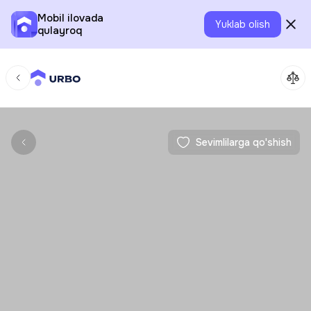
Mobil ilovada
Yuklab olish
qulayroq
Sevimlilarga qo'shish