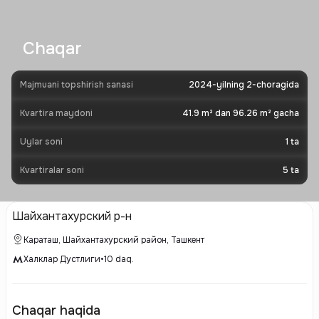
Chaqar
Majmuani topshirish sanasi
2024-yilning 2-choragida
Kvartira maydoni
41.9 m² dan 96.26 m² gacha
Uylar soni
1
ta
Kvartiralar soni
5
ta
Шайхантахурский р-н
Караташ, Шайхантахурский район, Ташкент
Халклар Дустлиги
•
10
daq.
Chaqar haqida