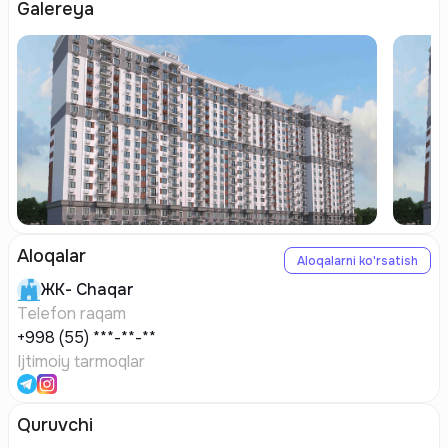
Galereya
Aloqalar
Aloqalarni ko'rsatish
ЖК-
Chaqar
Telefon raqam
+998 (55) ***-**-**
Ijtimoiy tarmoqlar
Quruvchi