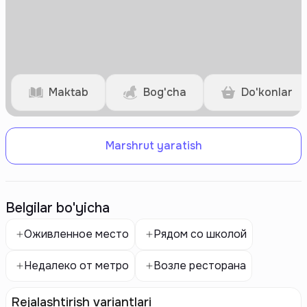
Maktab
Bog'cha
Do'konlar
Marshrut yaratish
Belgilar bo'yicha
Оживленное место
Рядом со школой
Недалеко от метро
Возле ресторана
Rejalashtirish variantlari