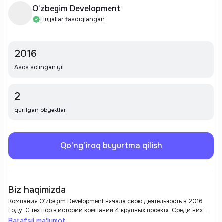
O’zbegim Development
Hujjatlar tasdiqlangan
2016
Asos solingan yil
2
qurilgan obyektlar
Qo'ng'iroq buyurtma qilish
Biz haqimizda
Компания O’zbegim Development начала свою деятельность в 2016
году. С тех пор в истории компании 4 крупных проекта. Среди них
элитные жилые комплексы Family House и O’zbegim, которые уже
Batafsil ma'lumot