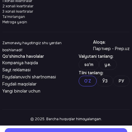
1 xonali kvartiralar
2 xonali kvartiralar
3 xonali kvartiralar
Ta'mirlangan
Metroga yaqin
Aloqa
:
Zamonaviy hayotingiz shu yerdan
Партнер - Prep.uz
boshlanadi!
Qo'shimcha havolalar
Valyutani tanlang
:
Kompaniya haqida
so'm
y.e.
Sayt reklamasi
Tilni tanlang
:
Foydalanuvchi shartnomasi
O‘Z
ЎЗ
РУ
Foydali maqolalar
Yangi binolar uchun
© 2025. Barcha huquqlar himoyalangan.