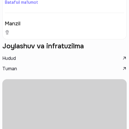
Batafsil ma'lumot
Manzil
Joylashuv va infratuzilma
Hudud
Tuman