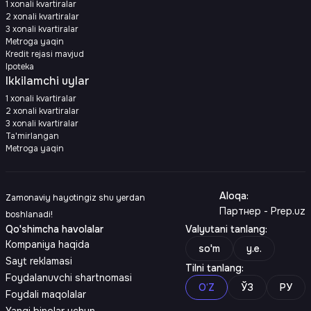
1 xonali kvartiralar
2 xonali kvartiralar
3 xonali kvartiralar
Metroga yaqin
Kredit rejasi mavjud
Ipoteka
Ikkilamchi uylar
1 xonali kvartiralar
2 xonali kvartiralar
3 xonali kvartiralar
Ta'mirlangan
Metroga yaqin
Aloqa
:
Zamonaviy hayotingiz shu yerdan
Партнер - Prep.uz
boshlanadi!
Qo'shimcha havolalar
Valyutani tanlang
:
Kompaniya haqida
so'm
y.e.
Sayt reklamasi
Tilni tanlang
:
Foydalanuvchi shartnomasi
O‘Z
ЎЗ
РУ
Foydali maqolalar