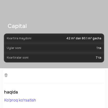
Capital
Kvartira maydoni
42 m² dan 80.1 m² gacha
Uylar soni
1
ta
Kvartiralar soni
7
ta
haqida
Ko'proq ko'rsatish