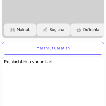
Maktab
Bog'cha
Do'konlar
Marshrut yaratish
Rejalashtirish variantlari