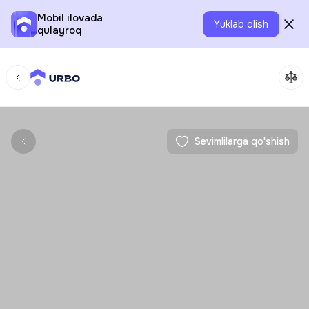
Mobil ilovada
Yuklab olish
qulayroq
Sevimlilarga qo'shish