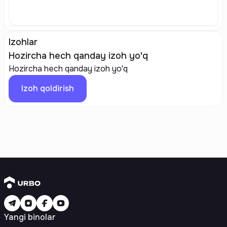
Izohlar
Hozircha hech qanday izoh yo'q
Hozircha hech qanday izoh yo'q
Izoh qoldirish
Yangi binolar