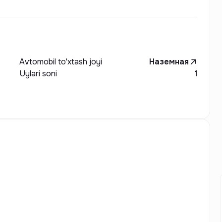
Avtomobil to'xtash joyi
Наземная
Uylari soni
1