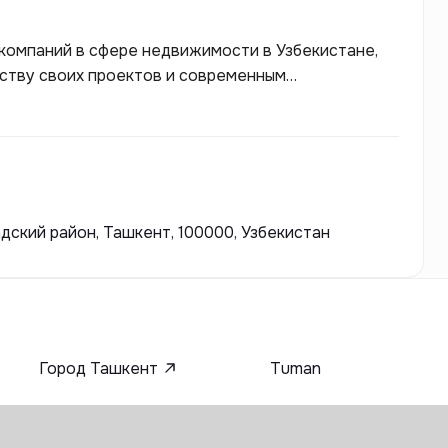
 компаний в сфере недвижимости в Узбекистане,
еству своих проектов и современным
ования Murad Buildings активно участвует в
стремясь создать комфортные и функциональные
адский район, Ташкент, 100000, Узбекистан
Город Ташкент
Tuman