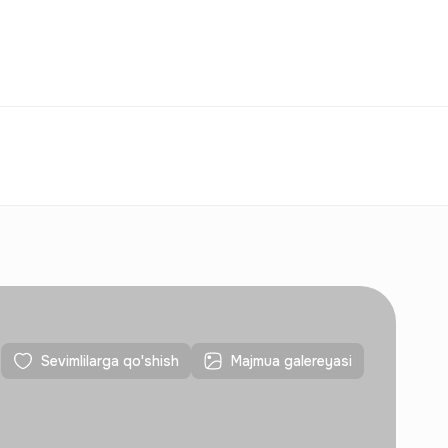
Taqqoslash
Sevimlilar
O‘zbekiston
O‘Z
Aloqalar
Yangi qurilishlar uchun
Aloqalar
Yangi qurilishlar uchun
Sevimlilarga qo'shish
Majmua galereyasi
Aloqalar
Yangi qurilishlar uchun
Aloqalar
Yangi qurilishlar uchun