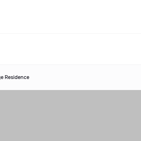
Turar-joy majmualari katalogi
jara
uv
Ijaraga berish
ta taklif
 katalogi
Reklama
e Residence
2025 yilda topshiriladi
ta taklif
 katalogi
Reklama
 katalogi
Reklama
 katalogi
Reklama