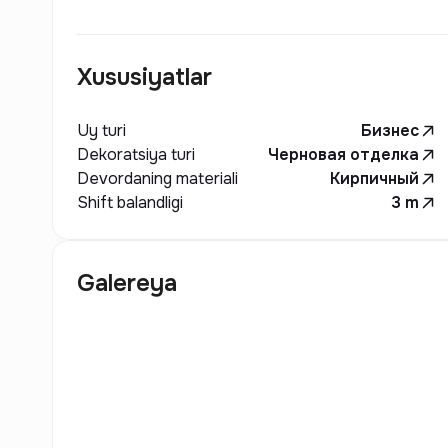
Xususiyatlar
Uy turi
Бизнес
Dekoratsiya turi
Черновая отделка
Devordaning materiali
Кирпичный
Shift balandligi
3
m
Galereya