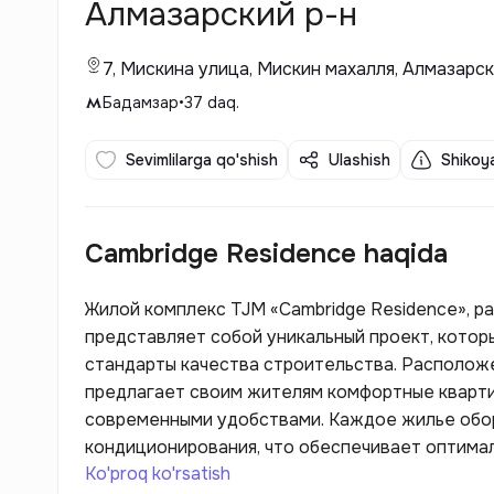
Алмазарский р-н
7, Мискина улица, Мискин махалля, Алмазарс
Бадамзар
•
37
daq.
Sevimlilarga qo'shish
Ulashish
Shikoya
Cambridge Residence haqida
Жилой комплекс TJM «Cambridge Residence», ра
представляет собой уникальный проект, котор
стандарты качества строительства. Располож
предлагает своим жителям комфортные кварти
современными удобствами. Каждое жилье обо
кондиционирования, что обеспечивает оптимал
Ko'proq ko'rsatish