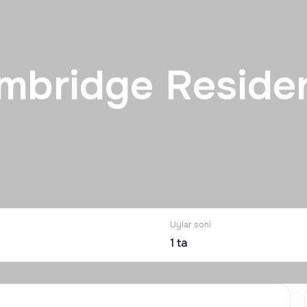
mbridge Reside
Uylar soni
1
ta