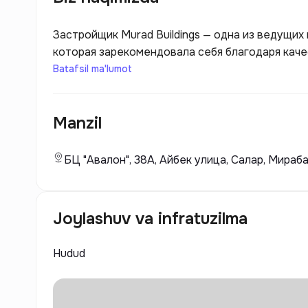
Застройщик Murad Buildings — одна из ведущих
которая зарекомендовала себя благодаря кач
архитектурным решениям. С момента своего осн
Batafsil ma'lumot
разработке жилых и коммерческих объектов, 
пространства для жизни и работы.
Manzil
БЦ "Авалон", 38А, Айбек улица, Салар, Мираб
Joylashuv va infratuzilma
Hudud