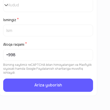
Hudud
Ismingiz
Aloqa raqami
Bizning saytimiz reCAPTCHA bilan himoyalangan va
Maxfiylik
siyosati
hamda
Google Foydalanish shartlariga
muvofiq
ishlaydi.
Ariza yuborish