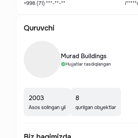
+998 (71) ***-**-**
i****
Quruvchi
Murad Buildings
Hujjatlar tasdiqlangan
2003
8
Asos solingan yil
qurilgan obyektlar
Biz haqimizda