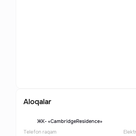
5
Rasm
Aloqalar
ЖК-
«CambridgeResidence»
Telefon raqam
Elekt