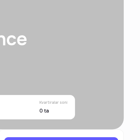
nce
Kvartiralar soni
0
ta