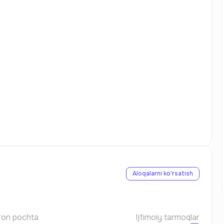
Aloqalarni ko'rsatish
ron pochta
Ijtimoiy tarmoqlar