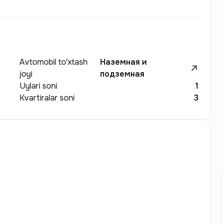
Avtomobil to'xtash
Наземная и
joyi
подземная
Uylari soni
1
Kvartiralar soni
3