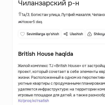
Чиланзарский р-н
1a/3, Богистан улица, Лутфий махалля, Чилан
Новза
•
5
daq.
Sevimlilarga qo'shish
Ulashish
Shikoya
British House haqida
Жилой комплекс TJ «British House» от застрой
проект, который сочетает в себе элементы ев
жизни. Расположенный в одном из перспектив
уютные квартиры с продуманными планировкам
уделяется инфраструктуре: на территории ком
игровые площадки для детей, а также разнооб
Ko'proq ko'rsatish
спортивные учреждения.