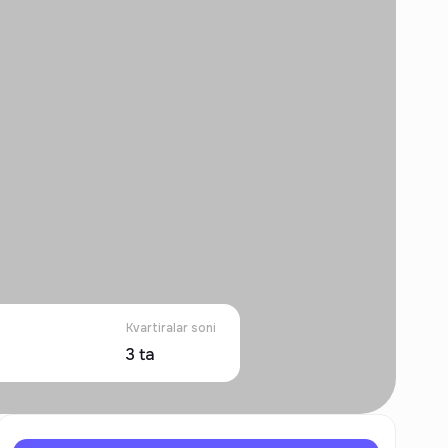
Kvartiralar soni
3
ta