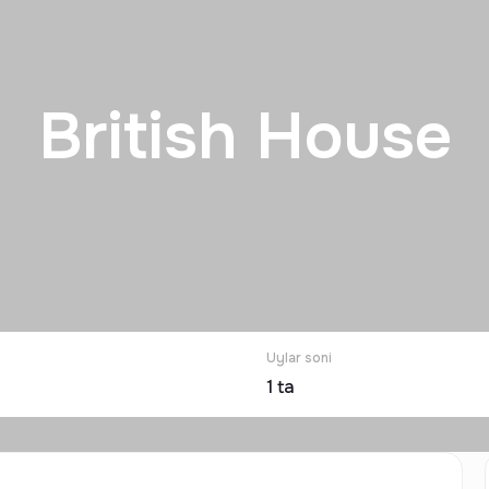
British House
Uylar soni
1
ta