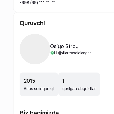
+998 (99) ***-**-**
Quruvchi
Osiyo Stroy
Hujjatlar tasdiqlangan
2015
1
Asos solingan yil
qurilgan obyektlar
Biz haqimizda