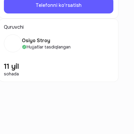
Telefonni ko'rsatish
Quruvchi
Osiyo Stroy
Hujjatlar tasdiqlangan
11 yil
sohada