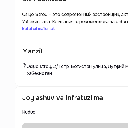
Osiyo Stroy – это современный застройщик, а
Узбекистана. Компания зарекомендовала себя
качественные жилые и коммерческие объекты. 
Batafsil ma'lumot
стремится внедрять инновационные технологи
позволяет создавать не только удобные, но и
Manzil
высоким стандартам.
Osiyo stroy, 2/1 стр, Богистан улица, Лутфий
Узбекистан
Joylashuv va infratuzilma
Hudud