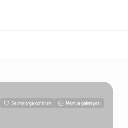
Taqqoslash
Sevimlilar
O‘zbekiston
O‘Z
Aloqalar
Yangi qurilishlar uchun
Aloqalar
Yangi qurilishlar uchun
Sevimlilarga qo'shish
Majmua galereyasi
Aloqalar
Yangi qurilishlar uchun
Aloqalar
Yangi qurilishlar uchun