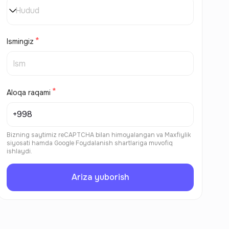
Hudud
Ismingiz
Aloqa raqami
Bizning saytimiz reCAPTCHA bilan himoyalangan va
Maxfiylik
siyosati
hamda
Google Foydalanish shartlariga
muvofiq
ishlaydi.
Ariza yuborish