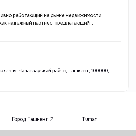
ктивно работающий на рынке недвижимости
 как надежный партнер, предлагающий
С момента своего основания Osiyo Stroy
и и современные архитектурные решения, что
 привлекательные здания, соответствующие
 махалля, Чиланзарский район, Ташкент, 100000,
Город Ташкент
Tuman