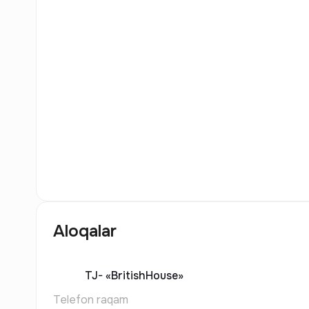
6
Rasm
Aloqalar
TJ-
«BritishHouse»
Telefon raqam