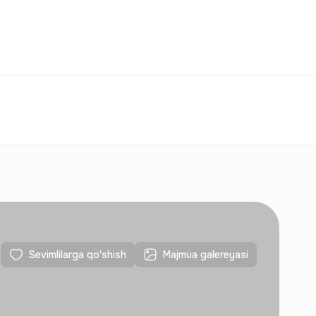
Taqqoslash
Sevimlilar
O‘zbekiston
O‘Z
Aloqalar
Yangi qurilishlar uchun
Aloqalar
Yangi qurilishlar uchun
Sevimlilarga qo'shish
Majmua galereyasi
Aloqalar
Yangi qurilishlar uchun
Aloqalar
Yangi qurilishlar uchun