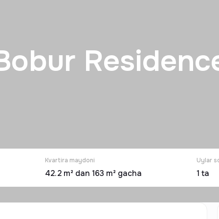
Bobur Residenc
Kvartira maydoni
Uylar s
42.2 m² dan 163 m² gacha
1
ta