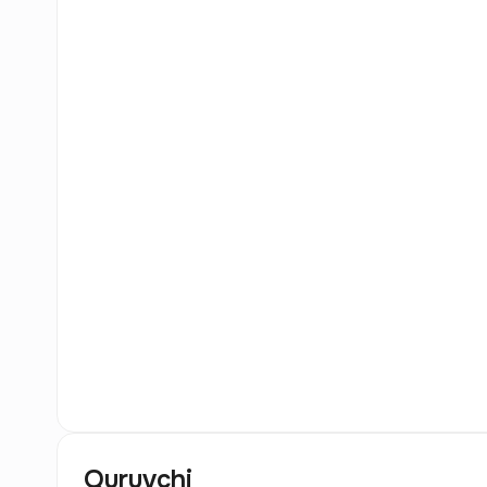
0
Rasm
Quruvchi