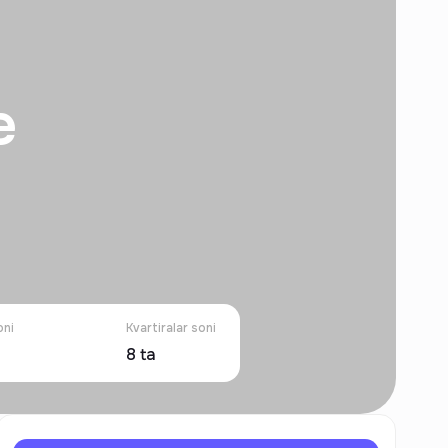
e
oni
Kvartiralar soni
8
ta