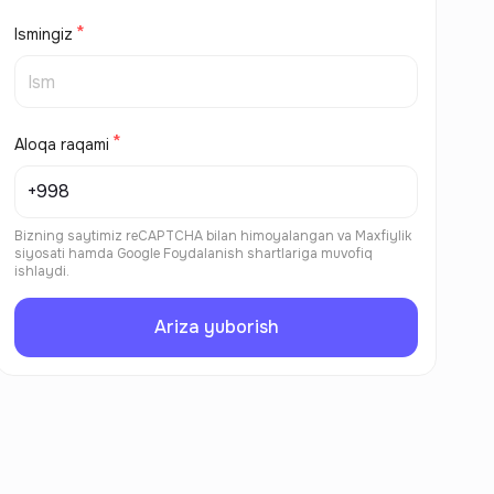
Ismingiz
Aloqa raqami
Bizning saytimiz reCAPTCHA bilan himoyalangan va
Maxfiylik
siyosati
hamda
Google Foydalanish shartlariga
muvofiq
ishlaydi.
Ariza yuborish