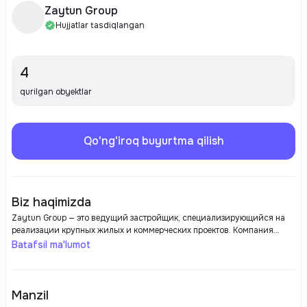
Zaytun Group
Hujjatlar tasdiqlangan
4
qurilgan obyektlar
Qo'ng'iroq buyurtma qilish
Biz haqimizda
Zaytun Group — это ведущий застройщик, специализирующийся на
реализации крупных жилых и коммерческих проектов. Компания
зарекомендовала себя как надежный и профессиональный партнер в
Batafsil ma'lumot
сфере недвижимости, предлагая высококачественные объекты,
соответствующие мировым стандартам. Zaytun Group активно
работает на рынке, предлагая разнообразные жилые комплексы,
включая как доступное жилье, так и объекты премиум-класса. Все
Manzil
проекты компании отличаются современным дизайном,