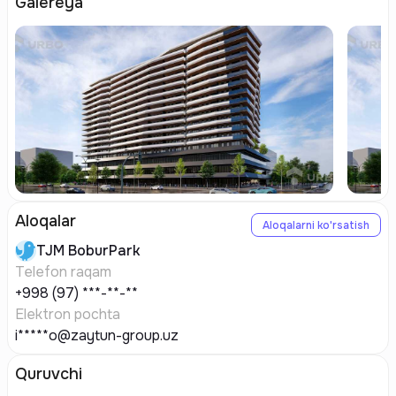
Galereya
Aloqalar
Aloqalarni ko'rsatish
TJM
BoburPark
Telefon raqam
+998 (97) ***-**-**
Elektron pochta
i*****o@zaytun-group.uz
Quruvchi