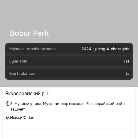
Bobur Park
Majmuani topshirish sanasi
2024-yilning 4-choragida
Uylar soni
1
ta
Kvartiralar soni
ta
Яккасарайский р-н
9, Мукими улица, Мухандислар махалля, Яккасарайский район,
Ташкент
Новза
•
10
daq.