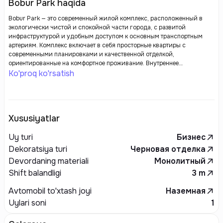
Bobur Park haqida
Bobur Park — это современный жилой комплекс, расположенный в
экологически чистой и спокойной части города, с развитой
инфраструктурой и удобным доступом к основным транспортным
артериям. Комплекс включает в себя просторные квартиры с
современными планировками и качественной отделкой,
ориентированные на комфортное проживание. Внутреннее
благоустройство территории включает зеленые зоны, прогулочные
Ko'proq ko'rsatish
дорожки, детские и спортивные площадки. Особенностью комплекса
является наличие зоны для отдыха и досуга, а также подземного
паркинга. Bobur Park сочетает в себе все необходимые элементы для
комфортной жизни, обеспечивая высокий уровень безопасности и
удобства для своих жителей.
Xususiyatlar
Uy turi
Бизнес
Dekoratsiya turi
Черновая отделка
Devordaning materiali
Монолитный
Shift balandligi
3
m
Avtomobil to'xtash joyi
Наземная
Uylari soni
1