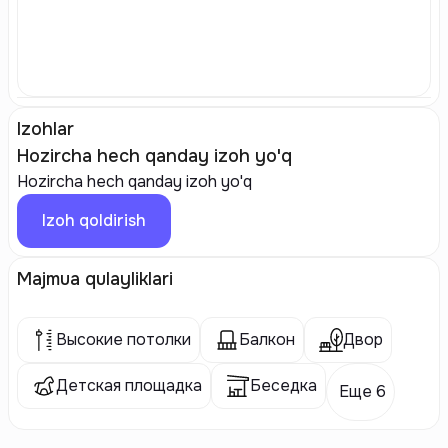
Izohlar
Hozircha hech qanday izoh yo'q
Hozircha hech qanday izoh yo'q
Izoh qoldirish
Majmua qulayliklari
Высокие потолки
Балкон
Двор
Детская площадка
Беседка
Еще 6