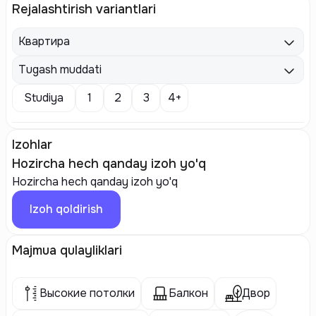
Rejalashtirish variantlari
Квартира
Tugash muddati
Studiya
1
2
3
4+
Izohlar
Hozircha hech qanday izoh yo'q
Hozircha hech qanday izoh yo'q
Izoh qoldirish
Majmua qulayliklari
Высокие потолки
Балкон
Двор