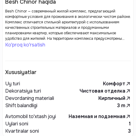
Besh Chinor haqida
Besh Chinor — современный жилой комплекс, предлагающий
комфортные условия для проживания в экологически чистом районе.
Комплекс отличается стильной архитектурой с использованием
качественных строительных материалов и продуманными
планировками квартир, которые обеспечивают максимальное
удобство для жителей. На территории комплекса предусмотрены
благоустроенные дворы, детские площадки, зоны для отдыха и
Ko'proq ko'rsatish
спортивные объекты. Удобное расположение, близость к важным
инфраструктурным объектам города и развитая транспортная сеть
делают Besh Chinor идеальным выбором для комфортной и
безопасной жизни.
Xususiyatlar
Uy turi
Комфорт
Dekoratsiya turi
Чистовая отделка
Devordaning materiali
Кирпичный
Shift balandligi
3
m
Avtomobil to'xtash joyi
Наземная и подземная
Uylari soni
1
Kvartiralar soni
3