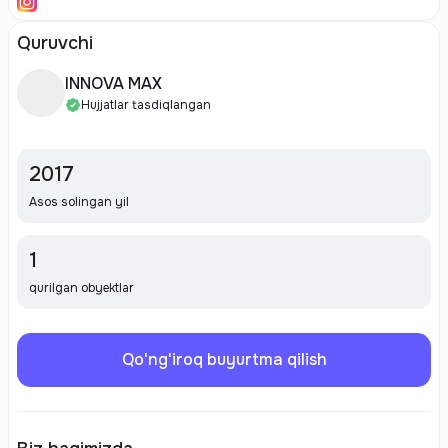
Quruvchi
INNOVA MAX
Hujjatlar tasdiqlangan
2017
Asos solingan yil
1
qurilgan obyektlar
Qo'ng'iroq buyurtma qilish