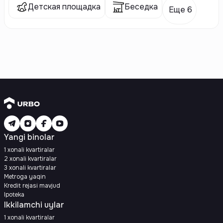
Детская площадка
Беседка
Еще 6
Yangi binolar
1 xonali kvartiralar
2 xonali kvartiralar
3 xonali kvartiralar
Metroga yaqin
Kredit rejasi mavjud
Ipoteka
Ikkilamchi uylar
1 xonali kvartiralar