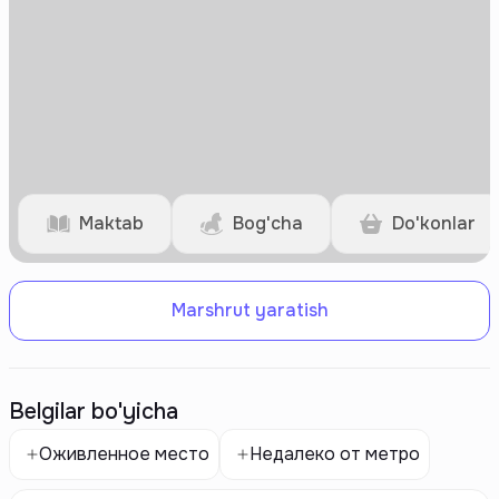
Maktab
Bog'cha
Do'konlar
Marshrut yaratish
Belgilar bo'yicha
Оживленное место
Недалеко от метро