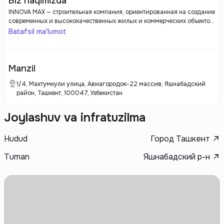
Biz haqimizda
INNOVA MAX — строительная компания, ориентированная на создание
современных и высококачественных жилых и коммерческих объектов.
Застройщик известен своим инновационным подходом к
Batafsil ma'lumot
проектированию и строительству, применяя новейшие технологии и
материалы. INNOVA MAX акцентирует внимание на комфортных
планировках, функциональной инфраструктуре и долговечности
своих объектов. Компания стремится предложить своим клиентам
Manzil
стильное и надежное жилье, которое соответствует современным
стандартам и требованиям, обеспечивая высокий уровень жизни и
1/4, Махтумкули улица, Авиагородок-22 массив, Яшнабадский
удобства.
район, Ташкент, 100047, Узбекистан
Joylashuv va infratuzilma
Hudud
Город Ташкент
Tuman
Яшнабадский р-н