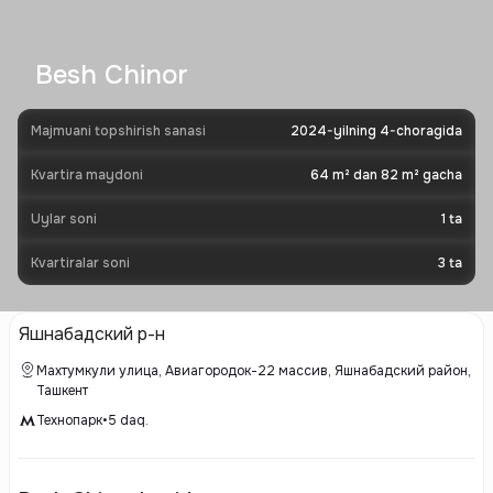
Besh Chinor
Majmuani topshirish sanasi
2024-yilning 4-choragida
Kvartira maydoni
64 m² dan 82 m² gacha
Uylar soni
1
ta
Kvartiralar soni
3
ta
Яшнабадский р-н
Махтумкули улица, Авиагородок-22 массив, Яшнабадский район,
Ташкент
Технопарк
•
5
daq.