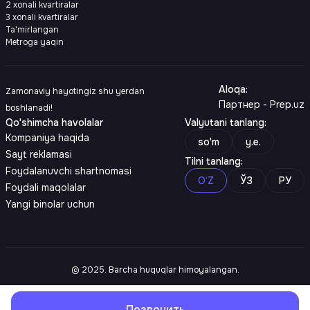
2 xonali kvartiralar
3 xonali kvartiralar
Ta'mirlangan
Metroga yaqin
Aloqa
:
Zamonaviy hayotingiz shu yerdan
Партнер - Prep.uz
boshlanadi!
Qo'shimcha havolalar
Valyutani tanlang
:
Kompaniya haqida
so'm
y.e.
Sayt reklamasi
Tilni tanlang
:
Foydalanuvchi shartnomasi
O‘Z
ЎЗ
РУ
Foydali maqolalar
Yangi binolar uchun
© 2025. Barcha huquqlar himoyalangan.
Позвонить