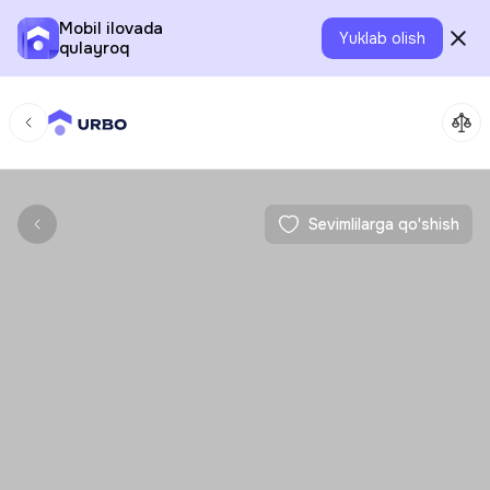
Mobil ilovada
Yuklab olish
qulayroq
Sevimlilarga qo'shish