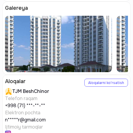
Galereya
Aloqalar
Aloqalarni ko'rsatish
TJM
BeshChinor
Telefon raqam
+998 (71) ***-**-**
Elektron pochta
n*****r@gmail.com
Ijtimoiy tarmoqlar