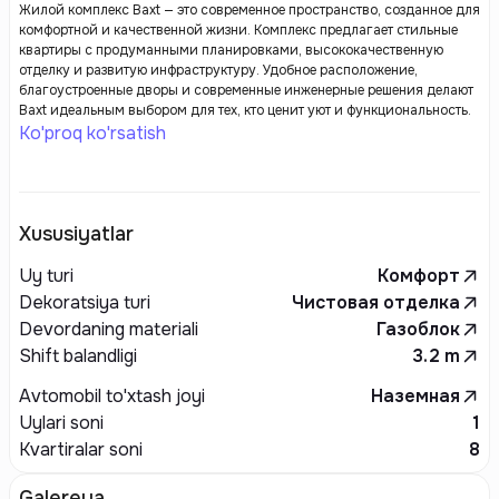
Жилой комплекс Baxt — это современное пространство, созданное для
комфортной и качественной жизни. Комплекс предлагает стильные
квартиры с продуманными планировками, высококачественную
отделку и развитую инфраструктуру. Удобное расположение,
благоустроенные дворы и современные инженерные решения делают
Baxt идеальным выбором для тех, кто ценит уют и функциональность.
Ko'proq ko'rsatish
Xususiyatlar
Uy turi
Комфорт
Dekoratsiya turi
Чистовая отделка
Devordaning materiali
Газоблок
Shift balandligi
3.2
m
Avtomobil to'xtash joyi
Наземная
Uylari soni
1
Kvartiralar soni
8
Galereya