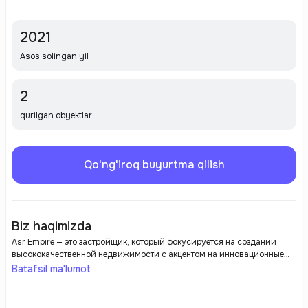
2021
Asos solingan yil
2
qurilgan obyektlar
Qo'ng'iroq buyurtma qilish
Biz haqimizda
Asr Empire — это застройщик, который фокусируется на создании
высококачественной недвижимости с акцентом на инновационные
решения и комфорт жителей. Компания реализует проекты в сфере
Batafsil ma'lumot
жилой и коммерческой недвижимости, обеспечивая современный
дизайн, продуманные планировки и надежные строительные
материалы. Asr Empire стремится создать пространство, которое