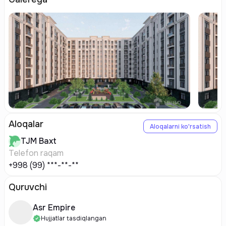
Aloqalar
Aloqalarni ko'rsatish
TJM
Baxt
Telefon raqam
+998 (99) ***-**-**
Quruvchi
Asr Empire
Hujjatlar tasdiqlangan