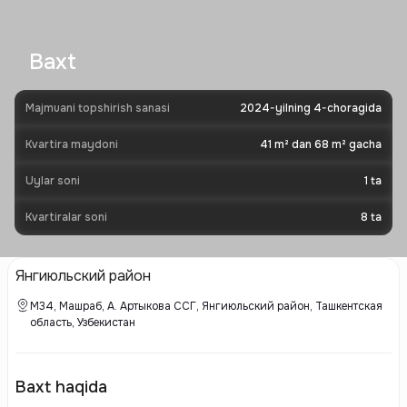
Baxt
Majmuani topshirish sanasi
2024-yilning 4-choragida
Kvartira maydoni
41 m² dan 68 m² gacha
Uylar soni
1
ta
Kvartiralar soni
8
ta
Янгиюльский район
M34, Машраб, А. Артыкова ССГ, Янгиюльский район, Ташкентская
область, Узбекистан
Baxt haqida