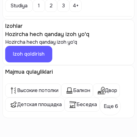
Studiya
1
2
3
4+
Izohlar
Hozircha hech qanday izoh yo'q
Hozircha hech qanday izoh yo'q
Izoh qoldirish
Majmua qulayliklari
Высокие потолки
Балкон
Двор
Детская площадка
Беседка
Еще 6