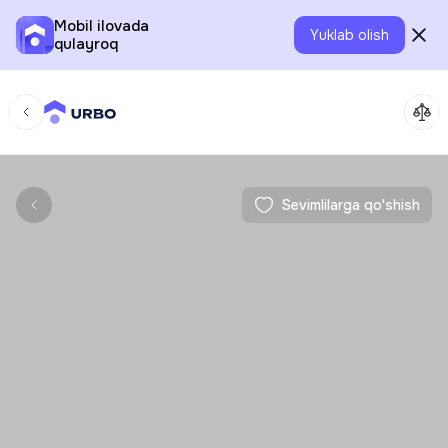
Mobil ilovada
Yuklab olish
qulayroq
Sevimlilarga qo'shish