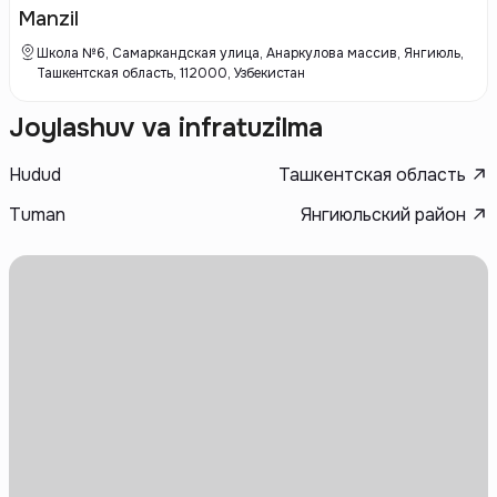
отвечает высоким стандартам и требованиям своих клиентов.
Manzil
Школа №6, Самаркандская улица, Анаркулова массив, Янгиюль,
Ташкентская область, 112000, Узбекистан
Joylashuv va infratuzilma
Hudud
Ташкентская область
Tuman
Янгиюльский район