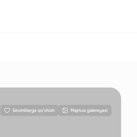
Taqqoslash
Sevimlilar
O‘zbekiston
O‘Z
Aloqalar
Yangi qurilishlar uchun
Aloqalar
Yangi qurilishlar uchun
Sevimlilarga qo'shish
Majmua galereyasi
Aloqalar
Yangi qurilishlar uchun
Aloqalar
Yangi qurilishlar uchun