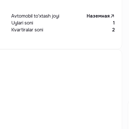
Avtomobil to'xtash joyi
Наземная
Uylari soni
1
Kvartiralar soni
2