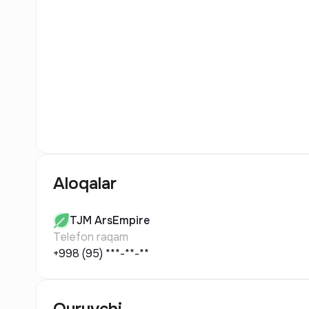
8
Rasm
Aloqalar
TJM
ArsEmpire
Telefon raqam
+998 (95) ***-**-**