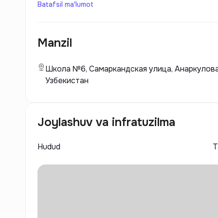
проекты в сфере жилой и коммерческой недви
Batafsil ma'lumot
продуманные планировки и надежные строитель
пространство, которое отвечает высоким стан
Manzil
Школа №6, Самаркандская улица, Анаркулова 
Узбекистан
Joylashuv va infratuzilma
Hudud
Т