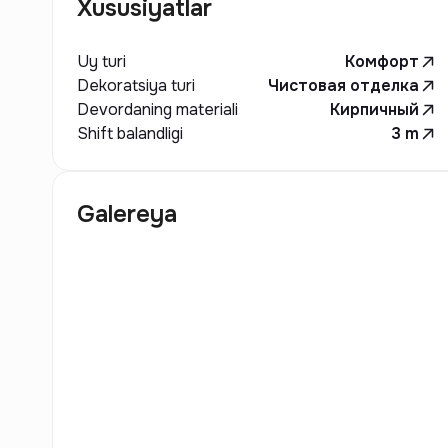
Xususiyatlar
Uy turi
Комфорт
Dekoratsiya turi
Чистовая отделка
Devordaning materiali
Кирпичный
Shift balandligi
3
m
Galereya