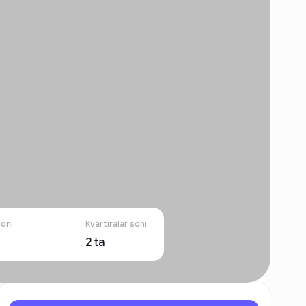
soni
Kvartiralar soni
2
ta