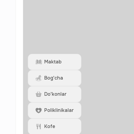
Maktab
Bog'cha
Do'konlar
Poliklinikalar
Kofe