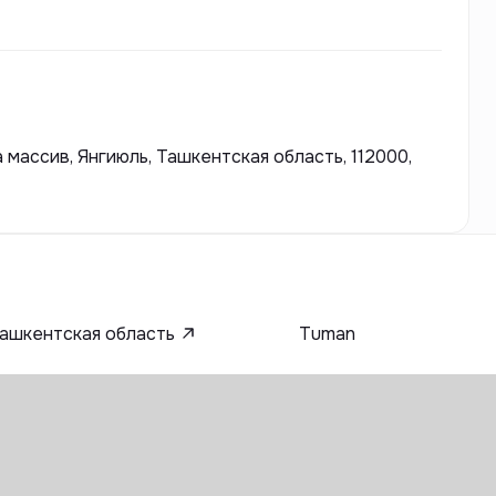
жимости, обеспечивая современный дизайн,
ные материалы. Asr Empire стремится создать
дартам и требованиям своих клиентов.
массив, Янгиюль, Ташкентская область, 112000,
ашкентская область
Tuman