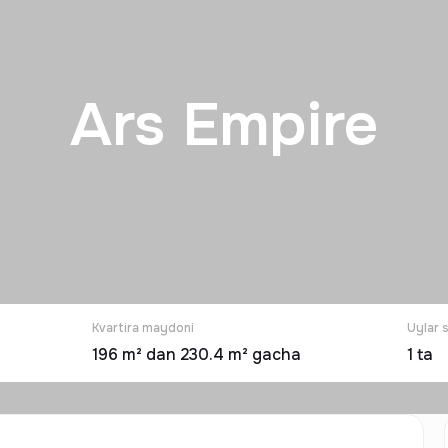
Ars Empire
Kvartira maydoni
Uylar 
196 m² dan 230.4 m² gacha
1
ta