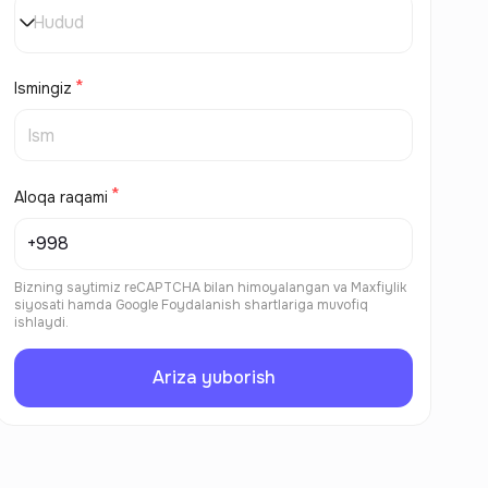
Hudud
Ismingiz
Aloqa raqami
Bizning saytimiz reCAPTCHA bilan himoyalangan va
Maxfiylik
siyosati
hamda
Google Foydalanish shartlariga
muvofiq
ishlaydi.
Ariza yuborish