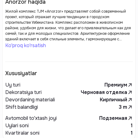
Anorzor haqida
Жилой комплекс TJM «Anorzor» представляет собой современный
проект, который отражает лучшие тенденции в городском
строительстве Узбекистана. Комплекс расположен в живописном
районе, удобном для жизни, что делает его привлекательным как для
семей, так и для молодых специалистов. Архитектурное оформление
зданий включает в себя стильные элементы, гармонирующие с
окружающей природой и городским ландшафтом.
Ko'proq ko'rsatish
Xususiyatlar
Uy turi
Премиум
Dekoratsiya turi
Черновая отделка
Devordaning materiali
Кирпичный
Shift balandligi
3
m
Avtomobil to'xtash joyi
Подземная
Uylari soni
1
Kvartiralar soni
1