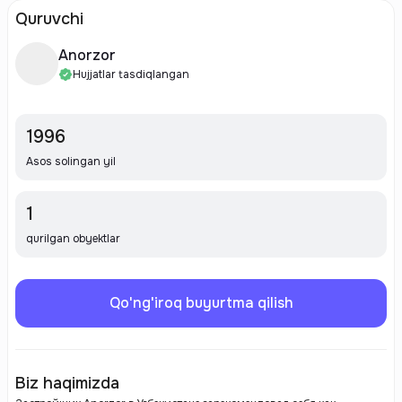
Quruvchi
Anorzor
Hujjatlar tasdiqlangan
1996
Asos solingan yil
1
qurilgan obyektlar
Qo'ng'iroq buyurtma qilish
Biz haqimizda