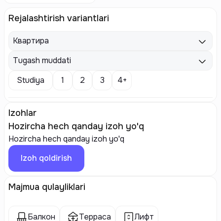
Rejalashtirish variantlari
Квартира
Tugash muddati
Studiya
1
2
3
4+
Izohlar
Hozircha hech qanday izoh yo'q
Hozircha hech qanday izoh yo'q
Izoh qoldirish
Majmua qulayliklari
Балкон
Терраса
Лифт