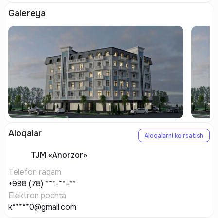
Galereya
Aloqalar
Aloqalarni ko'rsatish
TJM
«Anorzor»
Telefon raqam
+998 (78) ***-**-**
Elektron pochta
k*****0@gmail.com