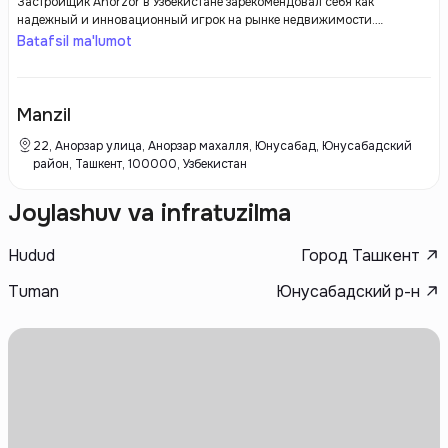
Застройщик Anorzor в Узбекистане зарекомендовал себя как
надежный и инновационный игрок на рынке недвижимости.
Компания активно занимается строительством жилья и
Batafsil ma'lumot
коммерческой недвижимости, предлагая своим клиентам
качественные и современные решения. Anorzor уделяет особое
внимание проектированию и использованию новых технологий, что
позволяет им предлагать не только стильные, но и энергоэффективные
Manzil
объекты. Важным аспектом работы компании является соблюдение
сроков строительства и высокие стандарты качества, что
22, Анорзар улица, Анорзар махалля, Юнусабад, Юнусабадский
подтверждается положительными отзывами клиентов.
район, Ташкент, 100000, Узбекистан
Joylashuv va infratuzilma
Hudud
Город Ташкент
Tuman
Юнусабадский р-н