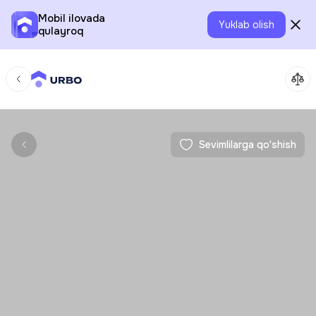
Mobil ilovada
Yuklab olish
qulayroq
Sevimlilarga qo'shish