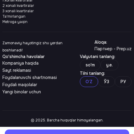
1 xonali kvartiralar
2 xonali kvartiralar
3 xonali kvartiralar
Ta'mirlangan
Metroga yaqin
Aloqa
:
Zamonaviy hayotingiz shu yerdan
Партнер - Prep.uz
boshlanadi!
Qo'shimcha havolalar
Valyutani tanlang
:
Kompaniya haqida
so'm
y.e.
Sayt reklamasi
Tilni tanlang
:
Foydalanuvchi shartnomasi
O‘Z
ЎЗ
РУ
Foydali maqolalar
Yangi binolar uchun
© 2025. Barcha huquqlar himoyalangan.