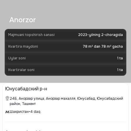
Anorzor
Majmuani topshirish sanasi
2023-yilning 2-choragida
Kvartira maydoni
78 m² dan 78 m² gacha
Uylar soni
1
ta
Kvartiralar soni
1
ta
Юнусабадский р-н
24Б, Анорзар улица, Анорзар махалля, Юнусабад, Юнусабадский
район, Ташкент
Шахристан
•
4
daq.