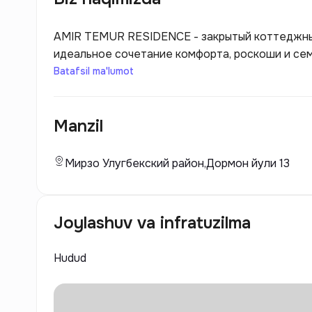
AMIR TEMUR RESIDENCE - закрытый коттеджны
идеальное сочетание комфорта, роскоши и се
опытная строительная компания “Amir Temur”. 
Batafsil ma'lumot
подземная парковка, домофон, скоростной лифт
круглосуточное наблюдение за безопасность
Manzil
Мирзо Улугбекский район,Дормон йули 13
Joylashuv va infratuzilma
Hudud