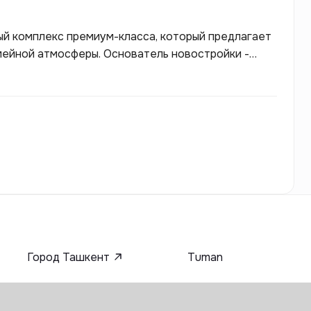
й комплекс премиум-класса, который предлагает
мейной атмосферы. Основатель новостройки -
В здании существует зеленая зона отдыха,
, детская игровая площадка, мини-маркет,
ю
Город Ташкент
Tuman