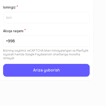
Ismingiz
Aloqa raqami
Bizning saytimiz reCAPTCHA bilan himoyalangan va
Maxfiylik
siyosati
hamda
Google Foydalanish shartlariga
muvofiq
ishlaydi.
Ariza yuborish