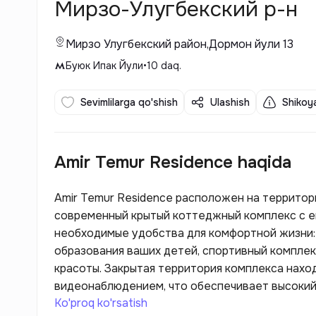
Мирзо-Улугбекский р-н
Мирзо Улугбекский район,Дормон йули 13
Буюк Ипак Йули
•
10
daq.
Sevimlilarga qo'shish
Ulashish
Shikoya
Amir Temur Residence haqida
Amir Temur Residence расположен на территор
современный крытый коттеджный комплекс с е
необходимые удобства для комфортной жизни: 
образования ваших детей, спортивный комплекс
красоты. Закрытая территория комплекса нахо
видеонаблюдением, что обеспечивает высокий
Ko'proq ko'rsatish