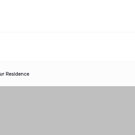
Turar-joy majmualari katalogi
jara
uv
Ijaraga berish
ta taklif
 katalogi
Reklama
ur Residence
2025 yilda topshiriladi
ta taklif
 katalogi
Reklama
 katalogi
Reklama
 katalogi
Reklama