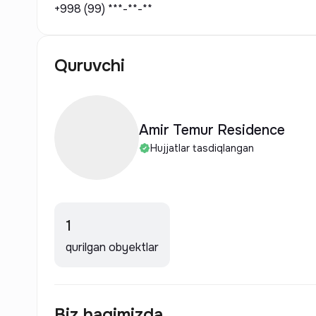
+998 (99) ***-**-**
Quruvchi
Amir Temur Residence
Hujjatlar tasdiqlangan
1
qurilgan obyektlar
Biz haqimizda