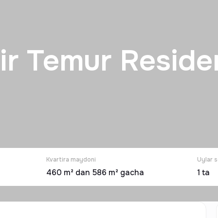
ir Temur Reside
Kvartira maydoni
Uylar s
460 m² dan 586 m² gacha
1
ta