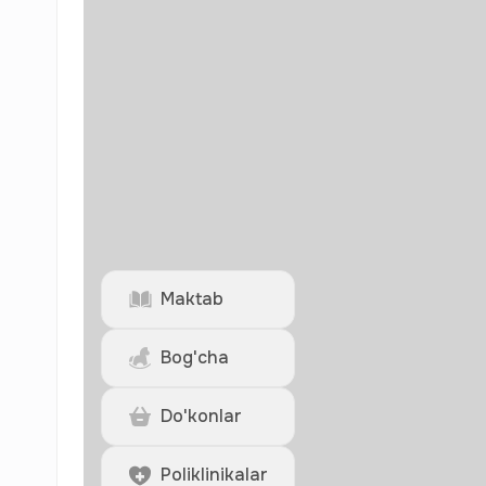
Maktab
Bog'cha
Do'konlar
Poliklinikalar