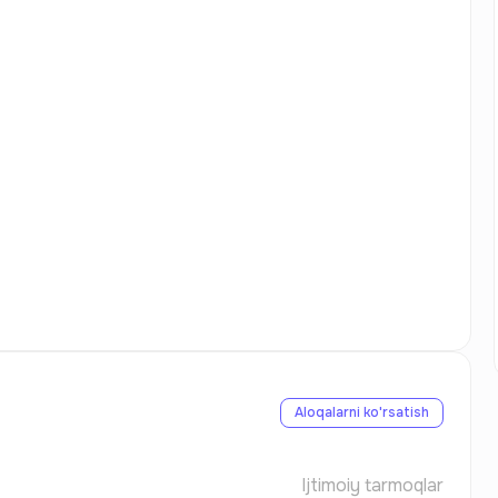
Aloqalarni ko'rsatish
Ijtimoiy tarmoqlar