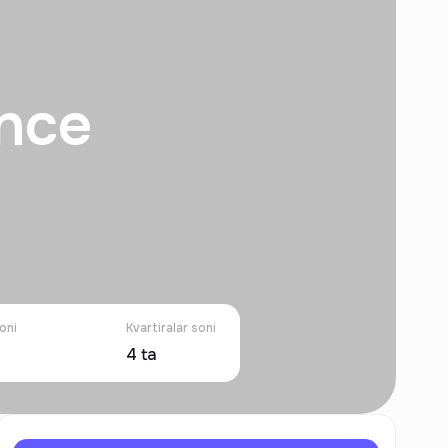
nce
oni
Kvartiralar soni
4
ta