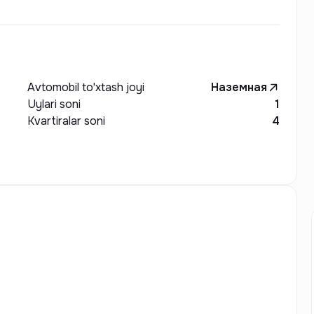
Avtomobil to'xtash joyi
Наземная
Uylari soni
1
Kvartiralar soni
4