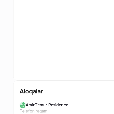
8
Rasm
Aloqalar
AmirTemur
Residence
Telefon raqam