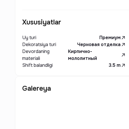
Xususiyatlar
Uy turi
Премиум
Dekoratsiya turi
Черновая отделка
Devordaning
Кирпично-
materiali
мололитный
Shift balandligi
3.5
m
Galereya