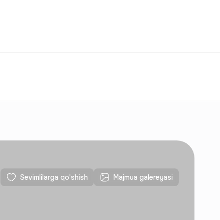
Taqqoslash
Sevimlilar
O‘zbekiston
O‘Z
Aloqalar
Yangi qurilishlar uchun
Aloqalar
Yangi qurilishlar uchun
Sevimlilarga qo'shish
Majmua galereyasi
Aloqalar
Yangi qurilishlar uchun
Aloqalar
Yangi qurilishlar uchun