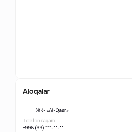
6
Rasm
Aloqalar
ЖК-
«Al-Qasr»
Telefon raqam
+998 (99) ***-**-**