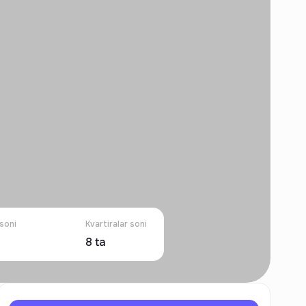
 soni
Kvartiralar soni
8
ta