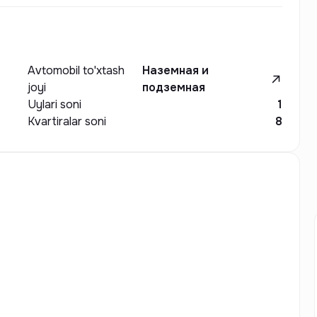
Avtomobil to'xtash
Наземная и
joyi
подземная
Uylari soni
1
Kvartiralar soni
8