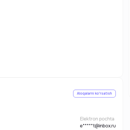
Aloqalarni ko'rsatish
Elektron pochta
e*****t@inbox.ru