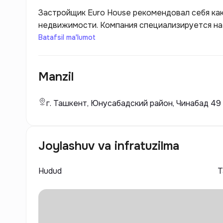
Застройщик Euro House рекомендовал себя как
недвижимости. Компания специализируется на
коммерческих объектов, уделяя особое внима
Batafsil ma'lumot
потребностей своих клиентов. Euro House стр
архитектурные решения, что позволяет созда
Manzil
жизни и работы.
г. Ташкент, Юнусабадский район, Чинабад 49
Joylashuv va infratuzilma
Hudud
Т