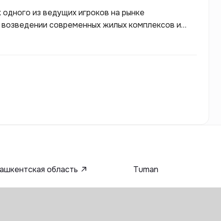
 одного из ведущих игроков на рынке
 возведении современных жилых комплексов и
ние качеству строительства и удовлетворению
емится интегрировать новейшие технологии и
вать комфортные и просторные пространства для
ашкентская область
Tuman