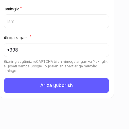
Ismingiz
Aloqa raqami
Bizning saytimiz reCAPTCHA bilan himoyalangan va
Maxfiylik
siyosati
hamda
Google Foydalanish shartlariga
muvofiq
ishlaydi.
Ariza yuborish