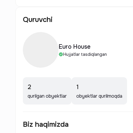
Quruvchi
Euro House
Hujjatlar tasdiqlangan
2
1
qurilgan obyektlar
obyektlar qurilmoqda
Biz haqimizda