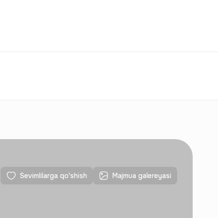
Taqqoslash
Sevimlilar
O‘zbekiston
O‘Z
Aloqalar
Yangi qurilishlar uchun
Aloqalar
Yangi qurilishlar uchun
Sevimlilarga qo'shish
Majmua galereyasi
Aloqalar
Yangi qurilishlar uchun
Aloqalar
Yangi qurilishlar uchun