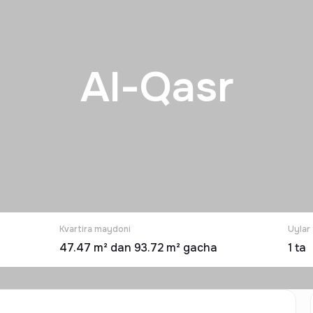
Al-Qasr
Kvartira maydoni
Uylar
47.47 m² dan 93.72 m² gacha
1
ta