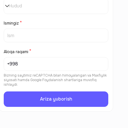
Hudud
Ismingiz
Aloqa raqami
Bizning saytimiz reCAPTCHA bilan himoyalangan va
Maxfiylik
siyosati
hamda
Google Foydalanish shartlariga
muvofiq
ishlaydi.
Ariza yuborish