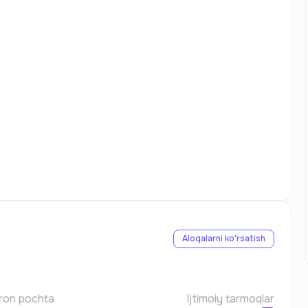
Aloqalarni ko'rsatish
ron pochta
Ijtimoiy tarmoqlar