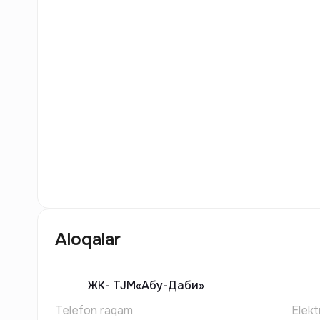
5
Rasm
Aloqalar
ЖК-
TJM«Абу-Даби»
Telefon raqam
Elekt