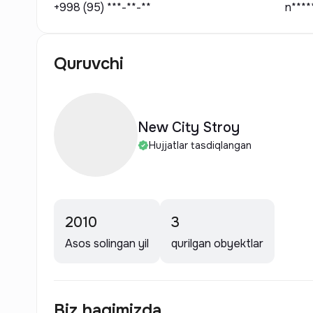
+998 (95) ***-**-**
n****
Quruvchi
New City Stroy
Hujjatlar tasdiqlangan
2010
3
Asos solingan yil
qurilgan obyektlar
Biz haqimizda