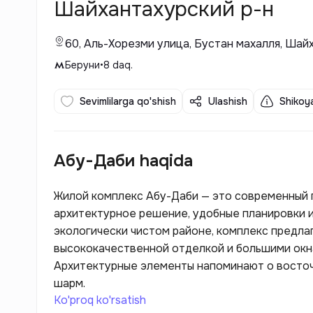
Шайхантахурский р-н
60, Аль-Хорезми улица, Бустан махалля, Шай
Беруни
•
8
daq.
Sevimlilarga qo'shish
Ulashish
Shikoya
Абу-Даби haqida
Жилой комплекс Абу-Даби — это современный 
архитектурное решение, удобные планировки 
экологически чистом районе, комплекс предл
высококачественной отделкой и большими ок
Архитектурные элементы напоминают о восточ
шарм.
Ko'proq ko'rsatish