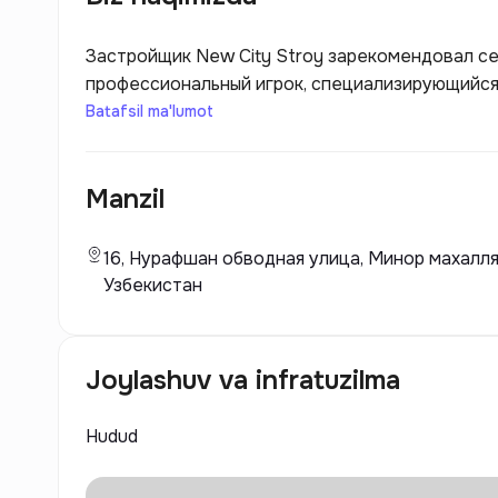
Застройщик New City Stroy зарекомендовал се
профессиональный игрок, специализирующийся
коммерческих комплексов. Компания стремится
Batafsil ma'lumot
жители могут наслаждаться качеством жизни и
City Stroy применяет инновационные технолог
Manzil
позволяет не только улучшать внешний вид за
зданий.
16, Нурафшан обводная улица, Минор махалля
Узбекистан
Joylashuv va infratuzilma
Hudud