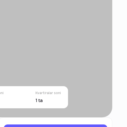
oni
Kvartiralar soni
1
ta