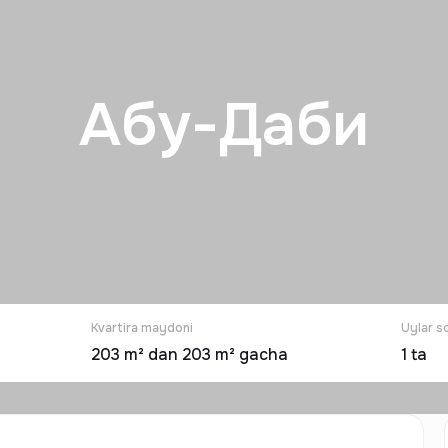
Абу-Даби
Kvartira maydoni
Uylar s
203 m² dan 203 m² gacha
1
ta