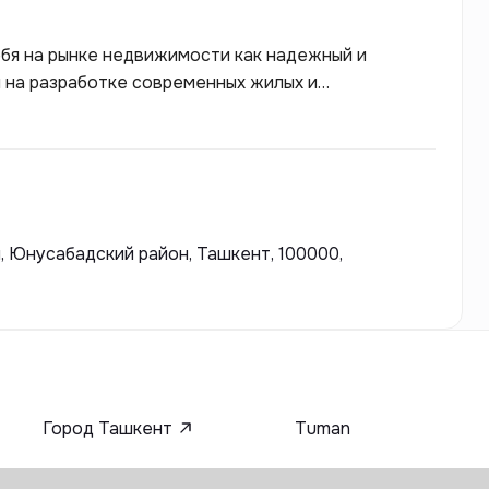
бя на рынке недвижимости как надежный и
 на разработке современных жилых и
 к созданию комфортной городской среды, где
 высоким уровнем сервиса. В своих проектах New
ии и современные архитектурные решения, что
стройки, но и повышать энергоэффективность
, Юнусабадский район, Ташкент, 100000,
Город Ташкент
Tuman