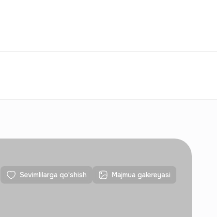
Taqqoslash
Sevimlilar
O‘zbekiston
O‘Z
Aloqalar
Yangi qurilishlar uchun
Aloqalar
Yangi qurilishlar uchun
Sevimlilarga qo'shish
Majmua galereyasi
Aloqalar
Yangi qurilishlar uchun
Aloqalar
Yangi qurilishlar uchun