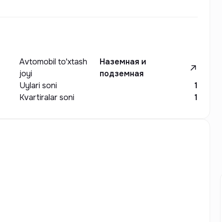
Avtomobil to'xtash
Наземная и
joyi
подземная
Uylari soni
1
Kvartiralar soni
1