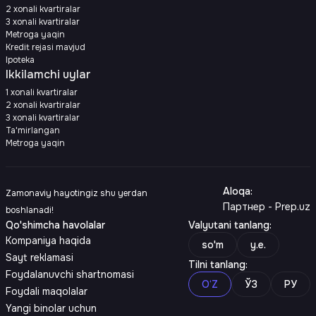
2 xonali kvartiralar
3 xonali kvartiralar
Metroga yaqin
Kredit rejasi mavjud
Ipoteka
Ikkilamchi uylar
1 xonali kvartiralar
2 xonali kvartiralar
3 xonali kvartiralar
Ta'mirlangan
Metroga yaqin
Aloqa
:
Zamonaviy hayotingiz shu yerdan
Партнер - Prep.uz
boshlanadi!
Qo'shimcha havolalar
Valyutani tanlang
:
Kompaniya haqida
so'm
y.e.
Sayt reklamasi
Tilni tanlang
:
Foydalanuvchi shartnomasi
O‘Z
ЎЗ
РУ
Foydali maqolalar
Yangi binolar uchun