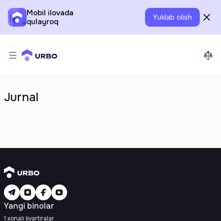
Mobil ilovada
Yuklab olish
qulayroq
Jurnal
Yangi binolar
1 xonali kvartiralar