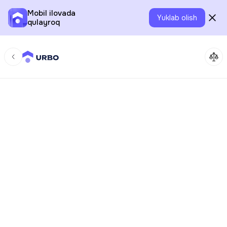
Mobil ilovada
Yuklab olish
qulayroq