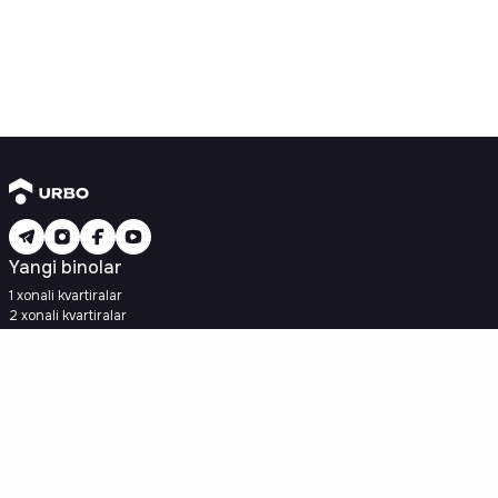
Yangi binolar
1 xonali kvartiralar
2 xonali kvartiralar
3 xonali kvartiralar
Metroga yaqin
Kredit rejasi mavjud
Ipoteka
Ikkilamchi uylar
1 xonali kvartiralar
2 xonali kvartiralar
3 xonali kvartiralar