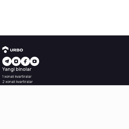
Yangi binolar
1 xonali kvartiralar
2 xonali kvartiralar
3 xonali kvartiralar
Metroga yaqin
Kredit rejasi mavjud
Ipoteka
Ikkilamchi uylar
1 xonali kvartiralar
2 xonali kvartiralar
3 xonali kvartiralar