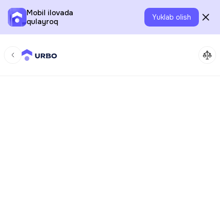
Mobil ilovada
Yuklab olish
qulayroq