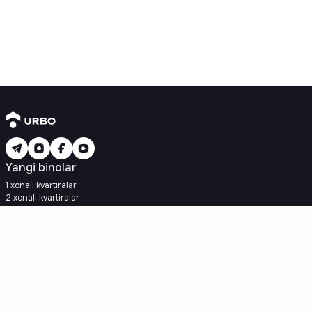
Yangi binolar
1 xonali kvartiralar
2 xonali kvartiralar
3 xonali kvartiralar
Metroga yaqin
Kredit rejasi mavjud
Ipoteka
Ikkilamchi uylar
1 xonali kvartiralar
2 xonali kvartiralar
3 xonali kvartiralar