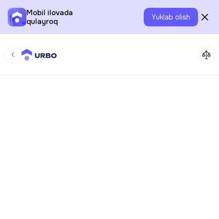
Mobil ilovada
Yuklab olish
qulayroq