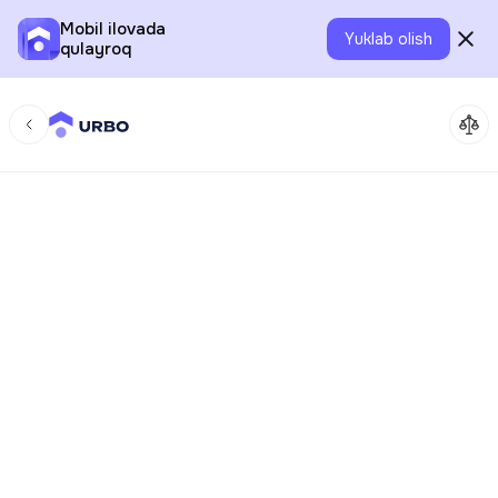
Mobil ilovada
Yuklab olish
qulayroq