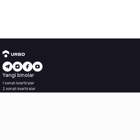
Yangi binolar
1 xonali kvartiralar
2 xonali kvartiralar
3 xonali kvartiralar
Metroga yaqin
Kredit rejasi mavjud
Ipoteka
Ikkilamchi uylar
1 xonali kvartiralar
2 xonali kvartiralar
3 xonali kvartiralar