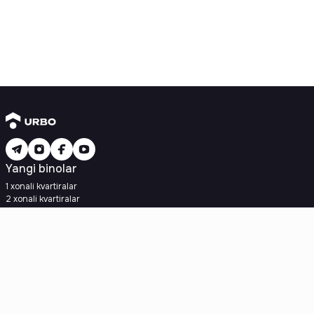
Yangi binolar
1 xonali kvartiralar
2 xonali kvartiralar
3 xonali kvartiralar
Metroga yaqin
Kredit rejasi mavjud
Ipoteka
Ikkilamchi uylar
1 xonali kvartiralar
2 xonali kvartiralar
3 xonali kvartiralar