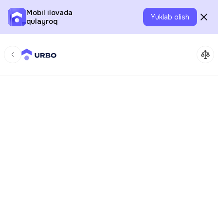
Mobil ilovada
Yuklab olish
qulayroq