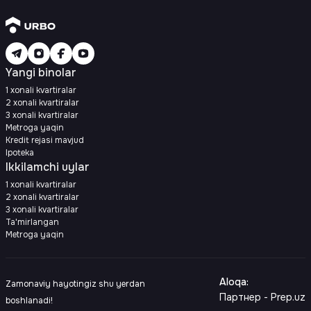
Yangi binolar
1 xonali kvartiralar
2 xonali kvartiralar
3 xonali kvartiralar
Metroga yaqin
Kredit rejasi mavjud
Ipoteka
Ikkilamchi uylar
1 xonali kvartiralar
2 xonali kvartiralar
3 xonali kvartiralar
Ta'mirlangan
Metroga yaqin
Aloqa
:
Zamonaviy hayotingiz shu yerdan
Партнер - Prep.uz
boshlanadi!