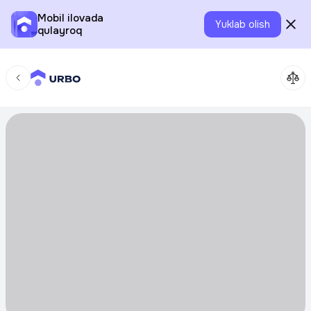
Mobil ilovada
Yuklab olish
qulayroq