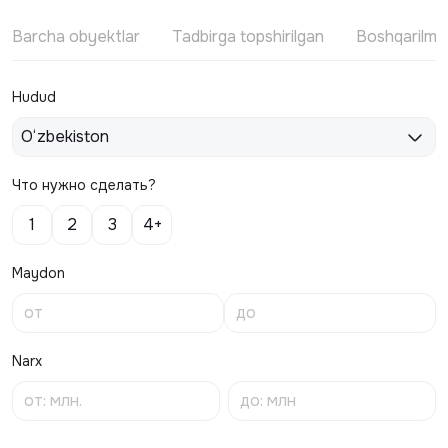
Barcha obyektlar
Tadbirga topshirilgan
Boshqarilm
Hudud
O‘zbekiston
Что нужно сделать?
1
2
3
4+
Maydon
Narx