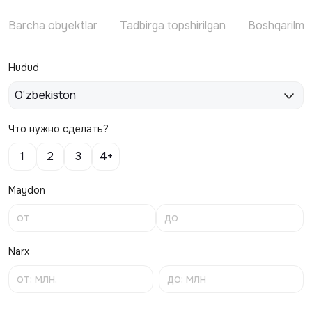
Barcha obyektlar
Tadbirga topshirilgan
Boshqarilm
Hudud
O‘zbekiston
Что нужно сделать?
1
2
3
4+
Maydon
Narx