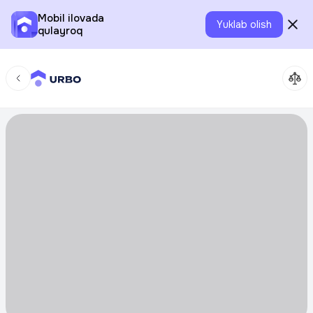
Mobil ilovada
Yuklab olish
qulayroq