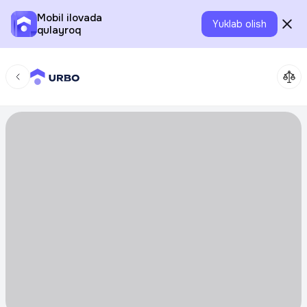
Mobil ilovada
Yuklab olish
qulayroq