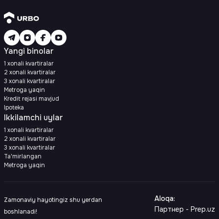
Yangi binolar
1 xonali kvartiralar
2 xonali kvartiralar
3 xonali kvartiralar
Metroga yaqin
Kredit rejasi mavjud
Ipoteka
Ikkilamchi uylar
1 xonali kvartiralar
2 xonali kvartiralar
3 xonali kvartiralar
Ta'mirlangan
Metroga yaqin
Aloqa
:
Zamonaviy hayotingiz shu yerdan
Партнер - Prep.uz
boshlanadi!