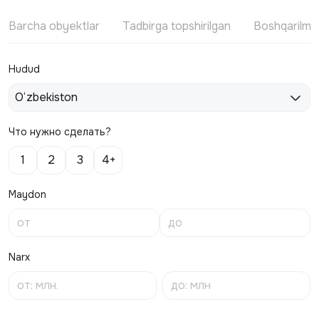
Barcha obyektlar
Tadbirga topshirilgan
Boshqarilm
Hudud
O‘zbekiston
Что нужно сделать?
1
2
3
4+
Maydon
Narx