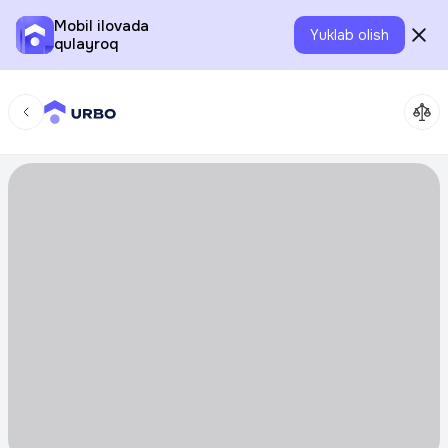
Mobil ilovada
Yuklab olish
qulayroq