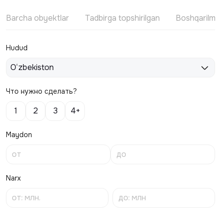
Barcha obyektlar
Tadbirga topshirilgan
Boshqarilm
Hudud
O‘zbekiston
Что нужно сделать?
1
2
3
4+
Maydon
Narx