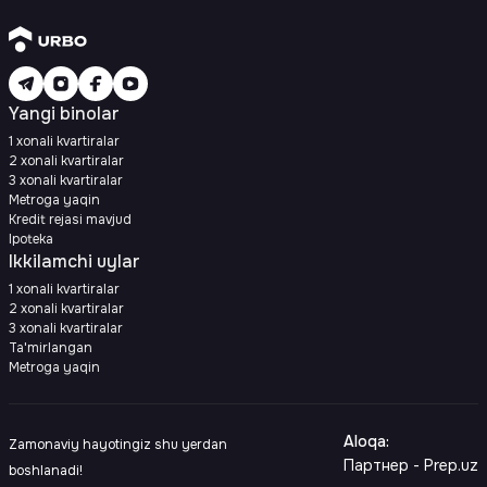
Yangi binolar
1 xonali kvartiralar
2 xonali kvartiralar
3 xonali kvartiralar
Metroga yaqin
Kredit rejasi mavjud
Ipoteka
Ikkilamchi uylar
1 xonali kvartiralar
2 xonali kvartiralar
3 xonali kvartiralar
Ta'mirlangan
Metroga yaqin
Aloqa
:
Zamonaviy hayotingiz shu yerdan
Партнер - Prep.uz
boshlanadi!