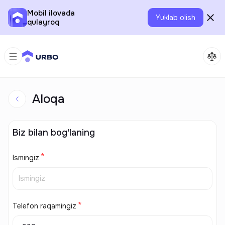
Mobil ilovada
Yuklab olish
qulayroq
Aloqa
Biz bilan bog'laning
Ismingiz
Telefon raqamingiz