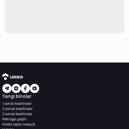
Yangi binolar
1 xonali kvartiralar
2 xonali kvartiralar
3 xonali kvartiralar
Metroga yaqin
Kredit rejasi mavjud