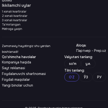
Ipoteka
Ikkilamchi uylar
1 xonali kvartiralar
2 xonali kvartiralar
3 xonali kvartiralar
Ta'mirlangan
Metroga yaqin
Aloqa
:
Zamonaviy hayotingiz shu yerdan
Партнер - Prep.uz
boshlanadi!
Qo'shimcha havolalar
Valyutani tanlang
:
Kompaniya haqida
so'm
y.e.
Sayt reklamasi
Tilni tanlang
:
Foydalanuvchi shartnomasi
O‘Z
ЎЗ
РУ
Foydali maqolalar
Yangi binolar uchun