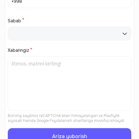
Sabab
Xabaringiz
Bizning saytimiz reCAPTCHA bilan himoyalangan va
Maxfiylik
siyosati
hamda
Google Foydalanish shartlariga
muvofiq ishlaydi.
Ariza yuborish