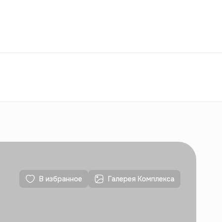
Избранное
Узбекистан
РУ
Контакты
Для новостроек
Контакты
Для новостроек
В избранное
Галерея Комплекса
Контакты
Для новостроек
Контакты
Для новостроек