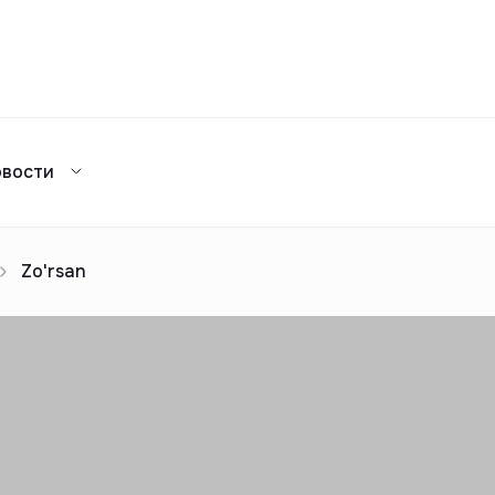
Сравнение
овости
Каталог жилых комплексов
я аренда
ажа
Сдать в аренду
предложений
ог риелторов
Реклама
Zo'rsan
Сдача в 2025
предложений
ог риелторов
Реклама
ог риелторов
Реклама
ог риелторов
Реклама