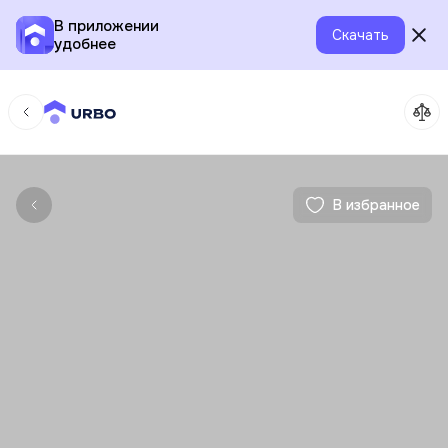
В приложении
Скачать
удобнее
В избранное