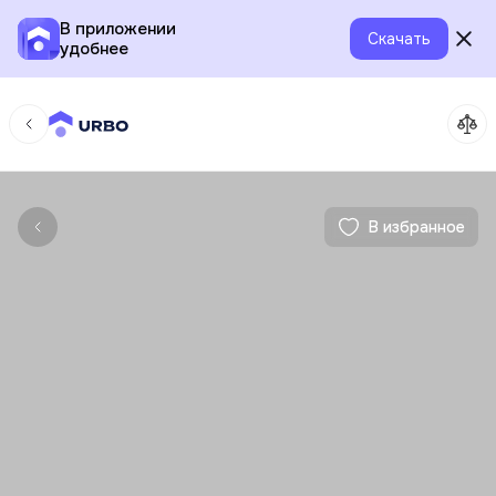
В приложении
Скачать
удобнее
В избранное