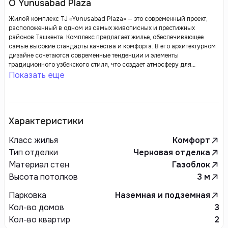
О Yunusabad Plaza
Жилой комплекс TJ «Yunusabad Plaza» — это современный проект,
расположенный в одном из самых живописных и престижных
районов Ташкента. Комплекс предлагает жилье, обеспечивающее
самые высокие стандарты качества и комфорта. В его архитектурном
дизайне сочетаются современные тенденции и элементы
традиционного узбекского стиля, что создает атмосферу для
повседневной жизни.
Показать еще
Характеристики
Класс жилья
Комфорт
Тип отделки
Черновая отделка
Материал стен
Газоблок
Высота потолков
3
м
Парковка
Наземная и подземная
Кол-во домов
3
Кол-во квартир
2