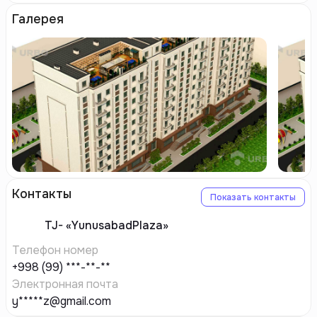
Галерея
Контакты
Показать контакты
TJ-
«YunusabadPlaza»
Телефон номер
+998 (99) ***-**-**
Электронная почта
y*****z@gmail.com