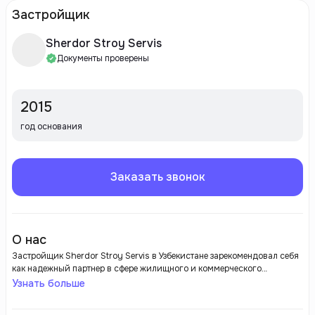
Застройщик
Sherdor Stroy Servis
Документы проверены
2015
год основания
Заказать звонок
О нас
Застройщик Sherdor Stroy Servis в Узбекистане зарекомендовал себя
как надежный партнер в сфере жилищного и коммерческого
строительства. С момента основания его компания активно взялась
Узнать больше
за реализацию строительных проектов, способствуя ускоренному
развитию городского труда и обеспечению качества жизни граждан.