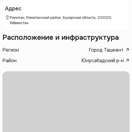
Основное внимание в работе Sherdor Stroy Servis уделяется
использованию современных технологий и высококачественных
Адрес
материалов, что позволяет создавать не только эстетически
привлекательные, но и старинные здания.
Ромитан, Ромитанский район, Бухарская область, 201000,
Узбекистан
Расположение и инфраструктура
Регион
Город Ташкент
Район
Юнусабадский р-н