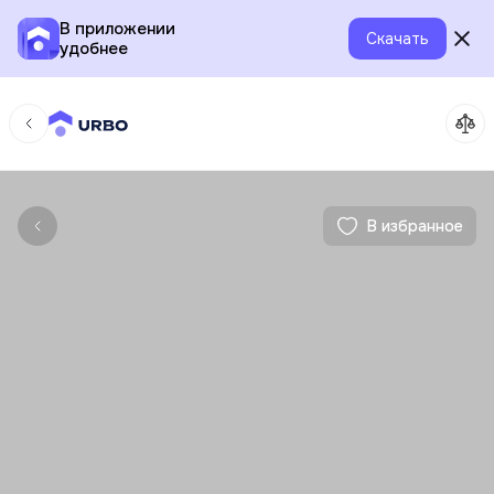
В приложении
Скачать
удобнее
В избранное