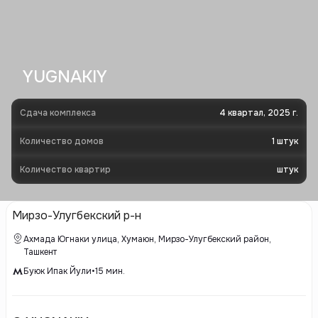
YUGNAKIY
Сдача комплекса
4 квартал, 2025 г.
Количество домов
1
штук
Количество квартир
штук
Мирзо-Улугбекский р-н
Ахмада Югнаки улица, Хумаюн, Мирзо-Улугбекский район,
Ташкент
Буюк Ипак Йули
•
15
мин.