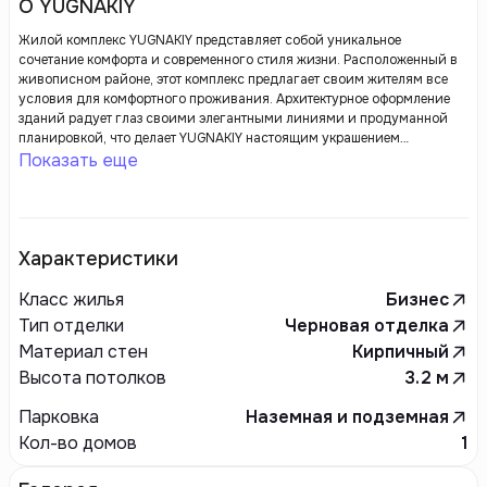
О YUGNAKIY
Жилой комплекс YUGNAKIY представляет собой уникальное
сочетание комфорта и современного стиля жизни. Расположенный в
живописном районе, этот комплекс предлагает своим жителям все
условия для комфортного проживания. Архитектурное оформление
зданий радует глаз своими элегантными линиями и продуманной
планировкой, что делает YUGNAKIY настоящим украшением
городской среды.
Показать еще
Характеристики
Класс жилья
Бизнес
Тип отделки
Черновая отделка
Материал стен
Кирпичный
Высота потолков
3.2
м
Парковка
Наземная и подземная
Кол-во домов
1