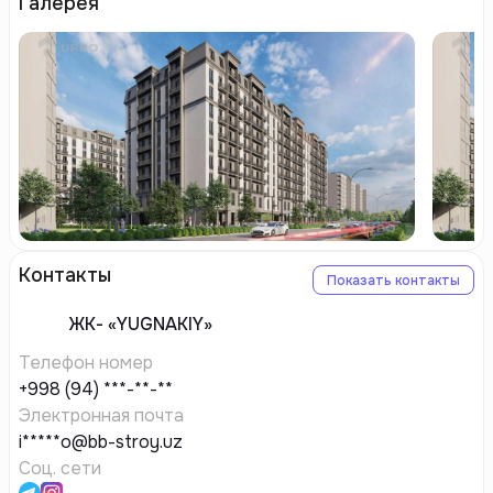
Галерея
Контакты
Показать контакты
ЖК-
«YUGNAKIY»
Телефон номер
+998 (94) ***-**-**
Электронная почта
i*****o@bb-stroy.uz
Соц. сети