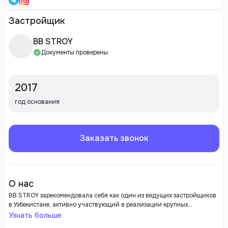
Застройщик
BB STROY
Документы проверены
2017
год основания
Заказать звонок
О нас
BB STROY зарекомендовала себя как один из ведущих застройщиков
в Узбекистане, активно участвующий в реализации крупных
строительных проектов. С момента своего основания, компания
Узнать больше
стремится внедрять современные технологии и высококачественные