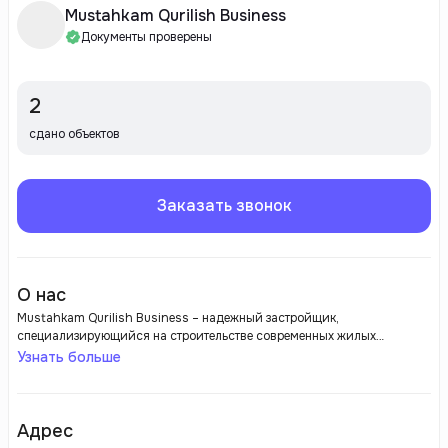
Mustahkam Qurilish Business
Документы проверены
2
сдано объектов
Заказать звонок
О нас
Mustahkam Qurilish Business – надежный застройщик,
специализирующийся на строительстве современных жилых
комплексов и коммерческой недвижимости. Компания стремится
Узнать больше
создать комфортные и качественные условия для жизни, используя
новейшие строительные технологии и материалы. Mustahkam Qurilish
Business уделяет особое внимание качеству каждой детали, что
гарантирует долговечность и надежность построенных объектов.
Адрес
Благодаря высокому уровню профессионализма и ответственности,