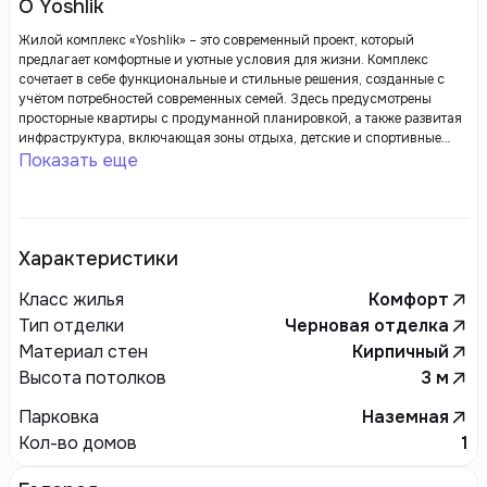
О Yoshlik
Жилой комплекс «Yoshlik» – это современный проект, который
предлагает комфортные и уютные условия для жизни. Комплекс
сочетает в себе функциональные и стильные решения, созданные с
учётом потребностей современных семей. Здесь предусмотрены
просторные квартиры с продуманной планировкой, а также развитая
инфраструктура, включающая зоны отдыха, детские и спортивные
площадки, удобные парковки и благоустроенную территорию.
Показать еще
Характеристики
Класс жилья
Комфорт
Тип отделки
Черновая отделка
Материал стен
Кирпичный
Высота потолков
3
м
Парковка
Наземная
Кол-во домов
1