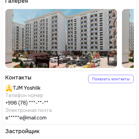
Галерея
Контакты
Показать контакты
TJM
Yoshlik
Телефон номер
+998 (78) ***-**-**
Электронная почта
e*****e@mail.com
Застройщик