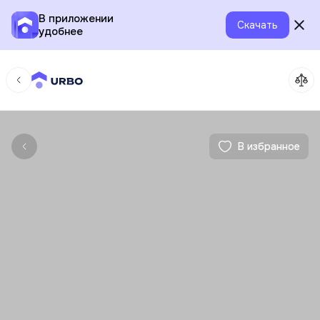
В приложении
Скачать
удобнее
В избранное