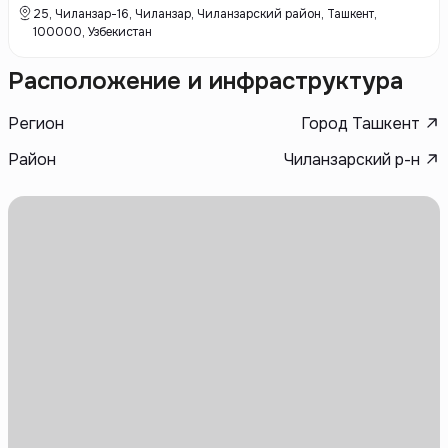
компания зарекомендовала себя как один из лидеров на рынке
25, Чиланзар-16, Чиланзар, Чиланзарский район, Ташкент,
недвижимости, предлагая своим клиентам стильные,
100000, Узбекистан
функциональные и безопасные решения для комфортной жизни.
Расположение и инфраструктура
Регион
Город Ташкент
Район
Чиланзарский р-н