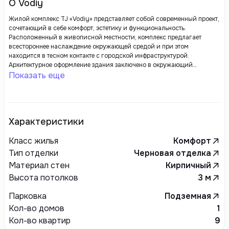
О Vodiy
Жилой комплекс TJ «Vodiy» представляет собой современный проект,
сочетающий в себе комфорт, эстетику и функциональность.
Расположенный в живописной местности, комплекс предлагает
всестороннее наслаждение окружающей средой и при этом
находится в тесном контакте с городской инфраструктурой.
Архитектурное оформление здания заключено в окружающий
ландшафт, продуманные планировки квартир создают уютные и
Показать еще
комфортные условия для проживания.
Характеристики
Класс жилья
Комфорт
Тип отделки
Черновая отделка
Материал стен
Кирпичный
Высота потолков
3
м
Парковка
Подземная
Кол-во домов
1
Кол-во квартир
9