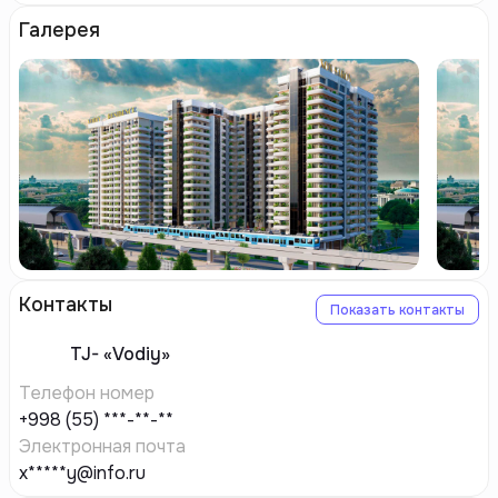
Галерея
Контакты
Показать контакты
TJ-
«Vodiy»
Телефон номер
+998 (55) ***-**-**
Электронная почта
x*****y@info.ru