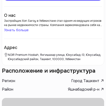
О нас
Застройщик Xon Saroy в Узбекистане стал одним из ведущих игроков
на рынке недвижимости страны. Компания зарекомендовала себя как
надежный партнер в области жилой и коммерческой застройки,
Узнать больше
реализуя высококачественные проекты, которые соответствуют
современным стандартам и требованиям клиентов. Xon Saroy
уделяет пристальное внимание планировке и дизайну своих
объектов, что делает их привлекательными не только с точки зрения
Адрес
функциональности, но и эстетики.
NOIR Premium Hookah, Янгишахар улица, Юнусабад-13, Юнусабад,
Юнусабадский район, Ташкент, 100000, Узбекистан
Расположение и инфраструктура
Регион
Город Ташкент
Район
Яшнабадский р-н