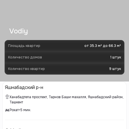
Vodiy
Площадь квартир
от 35.3 м² до 66.3 м²
Количество домов
1
штук
Количество квартир
9
штук
Яшнабадский р-н
Ханабадтепа проспект, Тарнов Баши махалля, Яшнабадский район,
Ташкент
Рохат
•
5
мин.