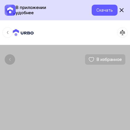
В приложении
Скачать
удобнее
В избранное