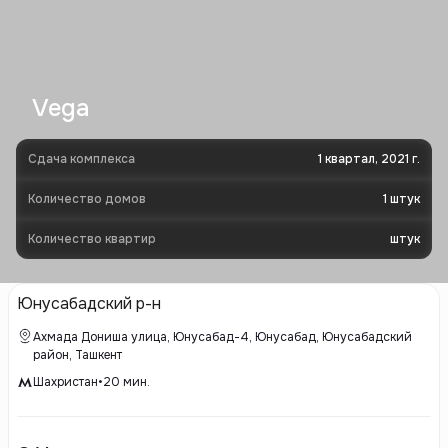
Vega
Сдача комплекса
1 квартал, 2021 г.
Количество домов
1
штук
Количество квартир
штук
Юнусабадский р-н
Ахмада Дониша улица, Юнусабад-4, Юнусабад, Юнусабадский
район, Ташкент
Шахристан
•
20
мин.