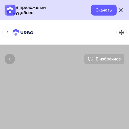
В приложении
Скачать
удобнее
В избранное