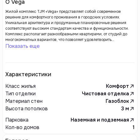
О Vega
Жилой комплекс TJM «Vega» представляет собой современное
решение для комфортного проживания в городских условиях.
Уникальная архитектура и продуманные планировочные решения
соответствуют высоким стандартам качества и функциональности.
Комплекс располагает разнообразными квартирами, от студий до
многокомнатных вариантов, что позволяет удовлетворить
потребности как одиночек, так и семей.
Показать еще
Характеристики
Класс жилья
Комфорт
Тип отделки
Чистовая отделка
Материал стен
Газоблок
Высота потолков
3
м
Парковка
Наземная и подземная
Кол-во домов
1