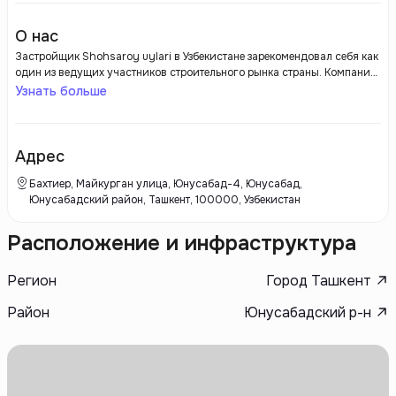
О нас
Застройщик Shohsaroy uylari в Узбекистане зарекомендовал себя как
один из ведущих участников строительного рынка страны. Компания
специализируется на возведении современных жилых комплексов,
Узнать больше
которые отвечают самым высоким стандартам качества и комфорта.
Основное внимание уделяется не только внешнему виду зданий, но и
внутренним планировочным решениям, что позволяет создавать
уютные и функциональные квартиры для семей с различными
Адрес
потребностями.
Бахтиер, Майкурган улица, Юнусабад-4, Юнусабад,
Юнусабадский район, Ташкент, 100000, Узбекистан
Расположение и инфраструктура
Регион
Город Ташкент
Район
Юнусабадский р-н