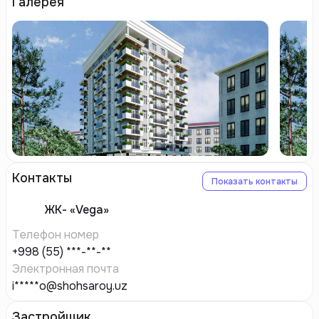
Галерея
Контакты
Показать контакты
ЖК-
«Vega»
Телефон номер
+998 (55) ***-**-**
Электронная почта
i*****o@shohsaroy.uz
Застройщик