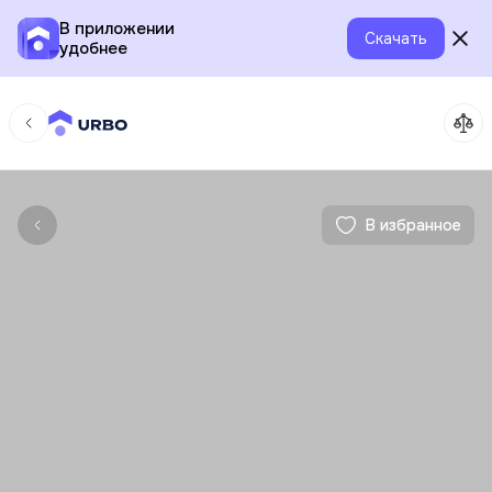
В приложении
Скачать
удобнее
В избранное