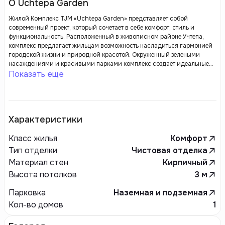
О Uchtepa Garden
Жилой Комплекс TJM «Uchtepa Garden» представляет собой
современный проект, который сочетает в себе комфорт, стиль и
функциональность. Расположенный в живописном районе Учтепа,
комплекс предлагает жильцам возможность насладиться гармонией
городской жизни и природной красотой. Окруженный зелеными
насаждениями и красивыми парками комплекс создает идеальные
условия для уютной жизни.
Показать еще
Характеристики
Класс жилья
Комфорт
Тип отделки
Чистовая отделка
Материал стен
Кирпичный
Высота потолков
3
м
Парковка
Наземная и подземная
Кол-во домов
1