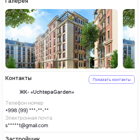
Галерея
Контакты
Показать контакты
ЖК-
«UchtepaGarden»
Телефон номер
+998 (99) ***-**-**
Электронная почта
s*****t@gmail.com
Застройщик