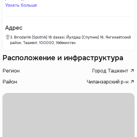
строительством жилых комплексов и коммерческой недвижимости,
Узнать больше
учитывая современные решения и высокое качество выполнения
работ. Saroy Invest уделяет внимание использованию современных
технологий и устойчивых материалов, соответствующих мировым
стандартам. Команда профессионалов состоит из опытных
Адрес
архитекторов, инженеров и проектировщиков компании, что
обеспечивает успешную реализацию проектов и вызывает
3, Birodarlik (Sputnik) 16 daxasi, Йулдаш (Спутник) 16, Янгихаётский
удовлетворение клиентов.
район, Ташкент, 100000, Узбекистан
Расположение и инфраструктура
Регион
Город Ташкент
Район
Чиланзарский р-н