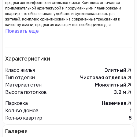
предлагает комфортное и стильное жилье. Комплекс отличается
привлекательной архитектурой и продуманными планировками
квартир, что обеспечивает удобство и функциональность для
жителей. Комплекс ориентирован на современные требования к
качеству жизни, предлагая жильцам все необходимое для
комфортного проживания. Turkiston Plaza — это отличное место для
Показать еще
тех, кто ценит стиль и удобство в городской среде.
Характеристики
Класс жилья
Элитный
Тип отделки
Чистовая отделка
Материал стен
Монолитный
Высота потолков
3.2
м
Парковка
Наземная
Кол-во домов
1
Кол-во квартир
5
Галерея