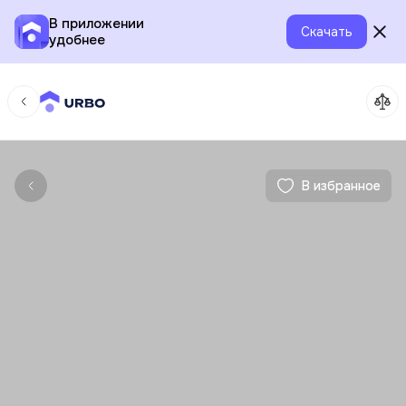
В приложении
Скачать
удобнее
В избранное