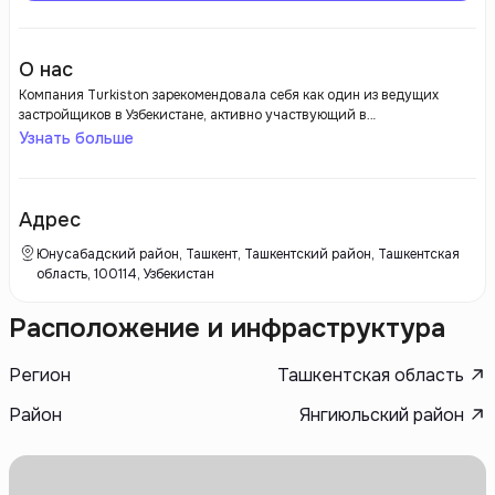
О нас
Компания Turkiston зарекомендовала себя как один из ведущих
застройщиков в Узбекистане, активно участвующий в
преобразовании городской инфраструктуры и строительстве
Узнать больше
современных жилых комплексов. Основанная с целью повышения
качества жизни граждан, компания предоставляет своим клиентам не
только комфортное жилье, но и доступные условия для жизни.
Turkiston ориентируется на современные архитектурные тенденции и
Адрес
строительство по высоким стандартам, что позволяет создавать
уникальные проекты, отвечающие требованиям времени.
Юнусабадский район, Ташкент, Ташкентский район, Ташкентская
область, 100114, Узбекистан
Расположение и инфраструктура
Регион
Ташкентская область
Район
Янгиюльский район