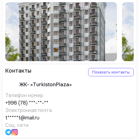
Контакты
Показать контакты
ЖК-
«TurkistonPlaza»
Телефон номер
+998 (78) ***-**-**
Электронная почта
t*****t@mail.ru
Соц. сети