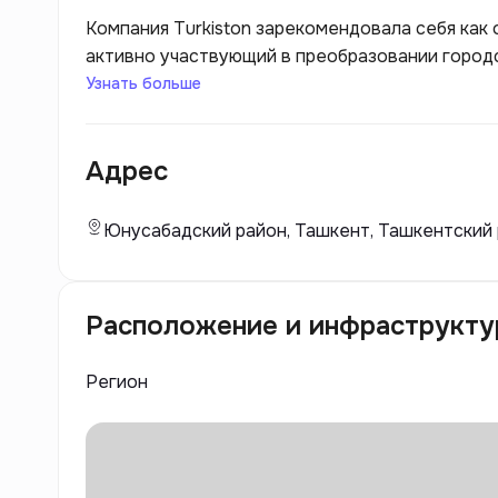
Компания Turkiston зарекомендовала себя как 
активно участвующий в преобразовании город
современных жилых комплексов. Основанная с
Узнать больше
компания предоставляет своим клиентам не то
для жизни. Turkiston ориентируется на совре
Адрес
по высоким стандартам, что позволяет создав
времени.
Юнусабадский район, Ташкент, Ташкентский р
Расположение и инфраструкту
Регион