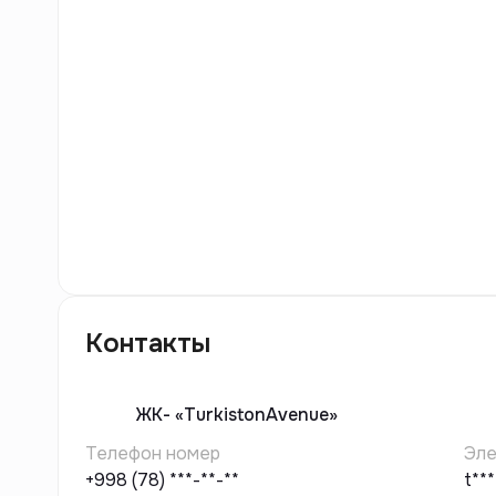
9
фото
Контакты
ЖК-
«TurkistonAvenue»
Телефон номер
Эле
+998 (78) ***-**-**
t**