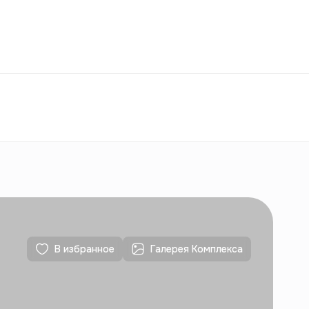
Избранное
Узбекистан
РУ
Контакты
Для новостроек
Контакты
Для новостроек
В избранное
Галерея Комплекса
Контакты
Для новостроек
Контакты
Для новостроек