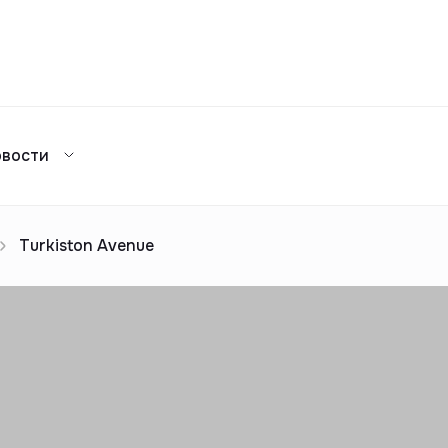
Сравнение
овости
Каталог жилых комплексов
я аренда
ажа
Сдать в аренду
предложений
ог риелторов
Реклама
Turkiston Avenue
Сдача в 2025
предложений
ог риелторов
Реклама
ог риелторов
Реклама
ог риелторов
Реклама