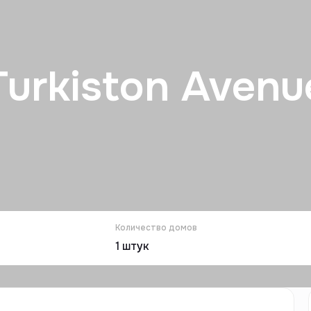
Turkiston Avenu
Количество домов
1
штук