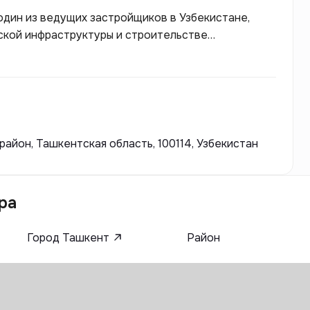
один из ведущих застройщиков в Узбекистане,
ской инфраструктуры и строительстве
 целью повышения качества жизни граждан,
лько комфортное жилье, но и доступные условия
менные архитектурные тенденции и строительство
ать уникальные проекты, отвечающие требованиям
айон, Ташкентская область, 100114, Узбекистан
ра
Город Ташкент
Район