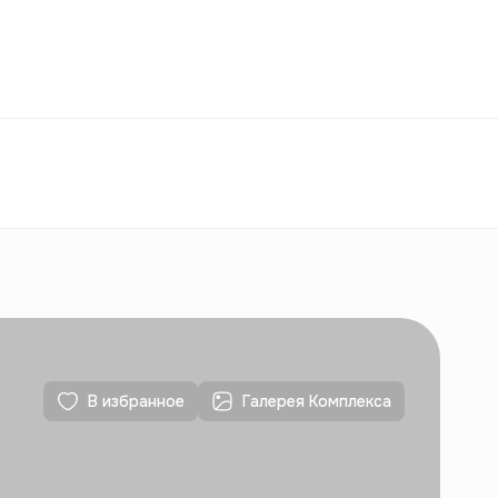
Избранное
Узбекистан
РУ
Контакты
Для новостроек
Контакты
Для новостроек
В избранное
Галерея Комплекса
Контакты
Для новостроек
Контакты
Для новостроек