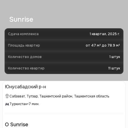
Sunrise
Сдача комплекса
1 квартал, 2025 г.
Площадь квартир
от 47 м² до 78.9 м²
Количество домов
1
штук
Количество квартир
11
штук
Юнусабадский р-н
Сабзават, Тутзар, Ташкентский район, Ташкентская область
Туркистан
•
7
мин.
О Sunrise