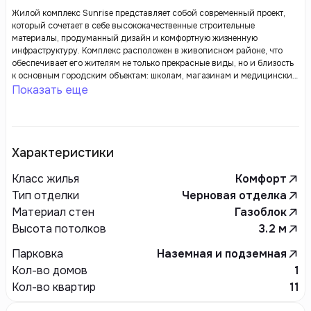
Жилой комплекс Sunrise представляет собой современный проект,
который сочетает в себе высококачественные строительные
материалы, продуманный дизайн и комфортную жизненную
инфраструктуру. Комплекс расположен в живописном районе, что
обеспечивает его жителям не только прекрасные виды, но и близость
к основным городским объектам: школам, магазинам и медицинским
учреждениям.
Показать еще
Характеристики
Класс жилья
Комфорт
Тип отделки
Черновая отделка
Материал стен
Газоблок
Высота потолков
3.2
м
Парковка
Наземная и подземная
Кол-во домов
1
Кол-во квартир
11