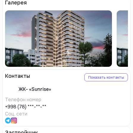
Галерея
Контакты
Показать контакты
ЖК-
«Sunrise»
Телефон номер
+998 (78) ***-**-**
Соц. сети
Застройщик