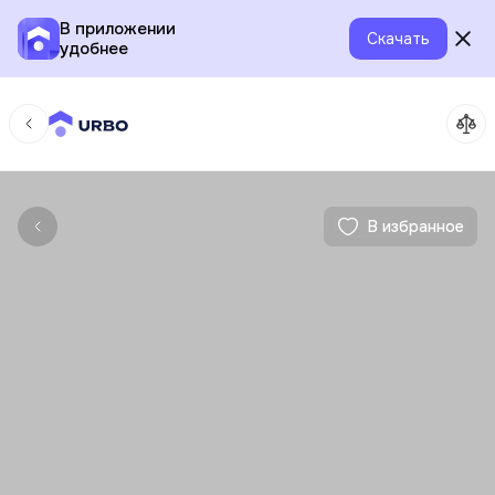
В приложении
Скачать
удобнее
В избранное