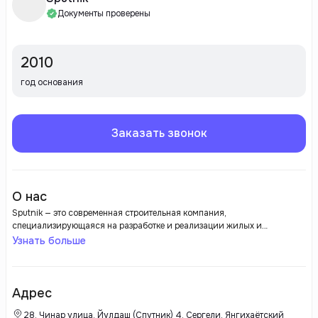
Документы проверены
2010
год основания
Заказать звонок
О нас
Sputnik — это современная строительная компания,
специализирующаяся на разработке и реализации жилых и
коммерческих проектов. Она зарекомендовала себя как надежный
Узнать больше
застройщик, предлагающий высококачественные объекты,
соответствующие последним стандартам строительства и дизайна.
Адрес
28, Чинар улица, Йулдаш (Спутник) 4, Сергели, Янгихаётский