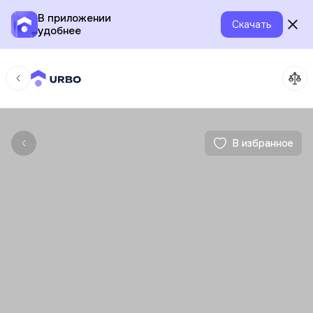
В приложении
Скачать
удобнее
В избранное