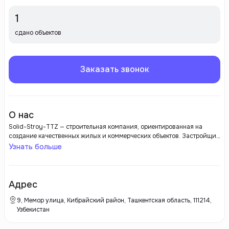
1
сдано объектов
Заказать звонок
О нас
Solid-Stroy-TTZ — строительная компания, ориентированная на
создание качественных жилых и коммерческих объектов. Застройщик
известен своей репутацией за надежность и ответственность в
Узнать больше
реализации проектов. Solid-Stroy-TTZ применяет современные
строительные технологии и использует высококачественные
материалы, что обеспечивает долговечность и комфорт будущих
объектов. Компания акцентирует внимание на функциональности и
Адрес
эстетике своих проектов, создавая комфортные условия для жизни и
работы.
9, Мемор улица, Кибрайский район, Ташкентская область, 111214,
Узбекистан