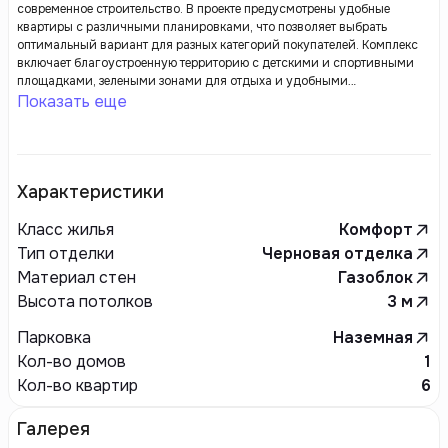
современное строительство. В проекте предусмотрены удобные
квартиры с различными планировками, что позволяет выбрать
оптимальный вариант для разных категорий покупателей. Комплекс
включает благоустроенную территорию с детскими и спортивными
площадками, зелеными зонами для отдыха и удобными
прогулочными дорожками. Также предусмотрена развитая
Показать еще
инфраструктура с магазинами, кафе и другими удобствами. Solid
Stroy TTZ расположен в удобной и перспективной локации с
хорошей транспортной доступностью.
Характеристики
Класс жилья
Комфорт
Тип отделки
Черновая отделка
Материал стен
Газоблок
Высота потолков
3
м
Парковка
Наземная
Кол-во домов
1
Кол-во квартир
6
Галерея