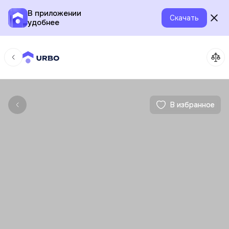
В приложении
Скачать
удобнее
В избранное