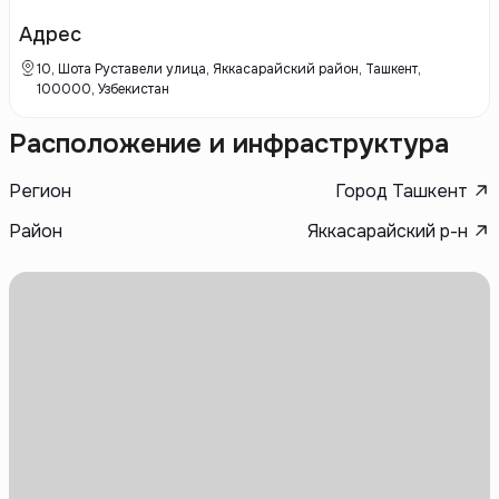
строительства и использованию инновационных технологий, что
позволяет им обеспечивать высокие стандарты жизни для своих
Адрес
клиентов.
10, Шота Руставели улица, Яккасарайский район, Ташкент,
100000, Узбекистан
Расположение и инфраструктура
Регион
Город Ташкент
Район
Яккасарайский р-н