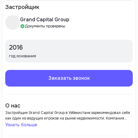
Застройщик
Grand Capital Group
Документы проверены
2016
год основания
Заказать звонок
О нас
Застройщик Grand Capital Group в Узбекистане зарекомендовал себя
как один из ведущих игроков на рынке недвижимости. Компания
активно участвует в ряде крупных строительных проектов,
Узнать больше
направленных на создание современных жилых и коммерческих
комплексов. Grand Capital Group уделяет особое внимание качеству