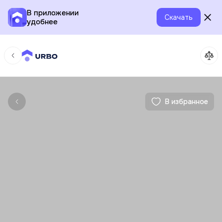
В приложении
Скачать
удобнее
В избранное