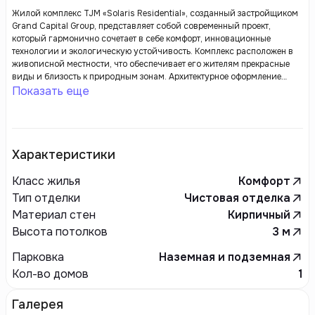
Жилой комплекс TJM «Solaris Residential», созданный застройщиком
Grand Capital Group, представляет собой современный проект,
который гармонично сочетает в себе комфорт, инновационные
технологии и экологическую устойчивость. Комплекс расположен в
живописной местности, что обеспечивает его жителям прекрасные
виды и близость к природным зонам. Архитектурное оформление
зданий отличается современным стилем, динамичными линиями и
Показать еще
использованием высококачественных материалов, что подчеркивает
обязательства застройщика по отношению к эстетике и
долговечности.
Характеристики
Класс жилья
Комфорт
Тип отделки
Чистовая отделка
Материал стен
Кирпичный
Высота потолков
3
м
Парковка
Наземная и подземная
Кол-во домов
1
Галерея