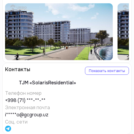
Контакты
Показать контакты
TJM
«SolarisResidential»
Телефон номер
+998 (71) ***-**-**
Электронная почта
i*****o@gcgroup.uz
Соц. сети