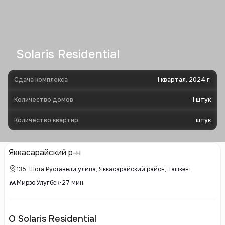
Solaris Residential
Сдача комплекса
1 квартал, 2024 г.
Количество домов
1
штук
Количество квартир
штук
Яккасарайский р-н
135, Шота Руставели улица, Яккасарайский район, Ташкент
Мирзо Улугбек
•
27
мин.
О Solaris Residential