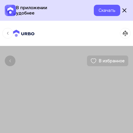
В приложении
Скачать
удобнее
В избранное