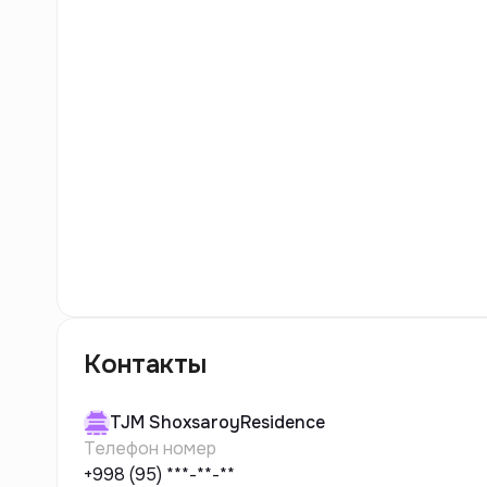
6
фото
Контакты
TJM
ShoxsaroyResidence
Телефон номер
+998 (95) ***-**-**