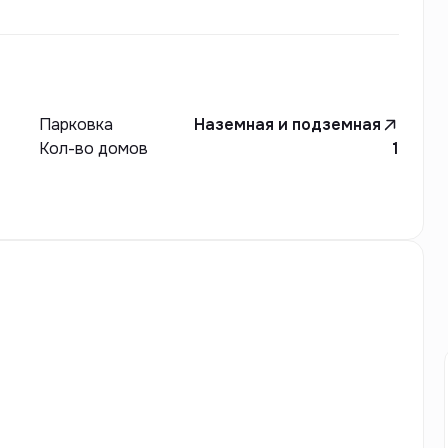
ектурное оформление зданий сочетает в себе
, подчеркивающими эстетическую
екс также заботится об экологической
ехнологии и материалы.
Парковка
Наземная и подземная
Кол-во домов
1