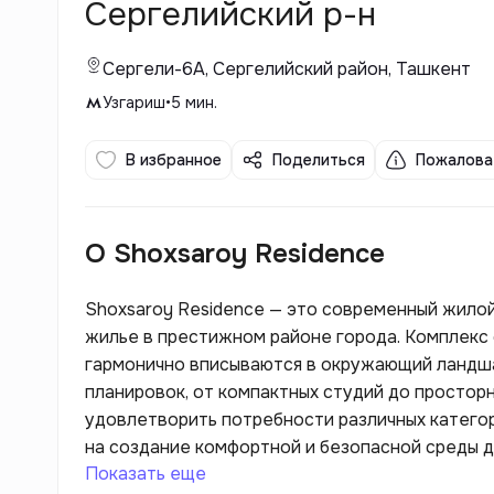
Сергелийский р-н
Сергели-6А, Сергелийский район, Ташкент
Узгариш
•
5
мин.
В избранное
Поделиться
Пожалова
О Shoxsaroy Residence
Shoxsaroy Residence — это современный жило
жилье в престижном районе города. Комплекс 
гармонично вписываются в окружающий ландша
планировок, от компактных студий до простор
удовлетворить потребности различных категор
на создание комфортной и безопасной среды д
Показать еще
предусмотрены современные удобства, такие к