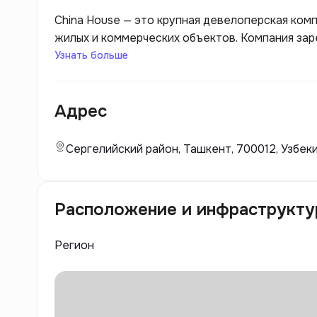
China House — это крупная девелоперская ком
жилых и коммерческих объектов. Компания за
ориентированный на качество и инновационные
Узнать больше
House использует современные технологии и 
комфорта и безопасности для будущих жильцов
Адрес
передовые архитектурные решения и эффектив
развития застройщика включают как строитель
коммерческой недвижимости, что позволяет у
Сергелийский район, Ташкент, 700012, Узбек
клиентов. Основное внимание уделяется не тол
устойчивости к экологическим и энергосбере
Расположение и инфраструкту
Регион