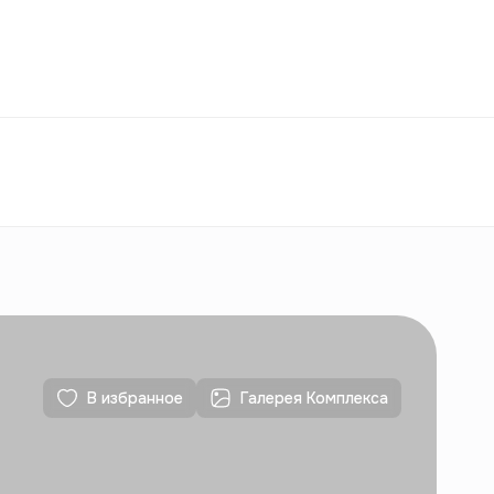
Избранное
Узбекистан
РУ
Контакты
Для новостроек
Контакты
Для новостроек
В избранное
Галерея Комплекса
Контакты
Для новостроек
Контакты
Для новостроек