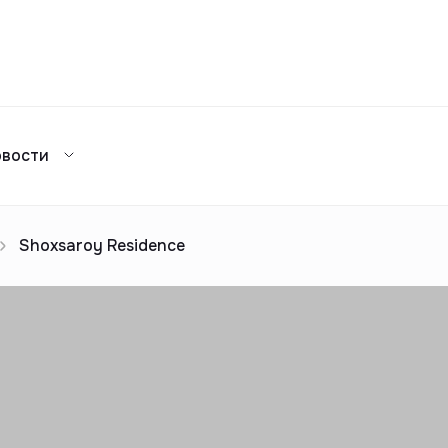
Сравнение
овости
Каталог жилых комплексов
я аренда
ажа
Сдать в аренду
предложений
ог риелторов
Реклама
Shoxsaroy Residence
Сдача в 2025
предложений
ог риелторов
Реклама
ог риелторов
Реклама
ог риелторов
Реклама