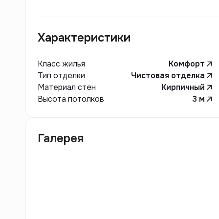
площадки, зоны для отдыха и прогулок. Архит
сдержанный современный стиль с элементами
привлекательность и функциональность. Компл
Характеристики
составляющей, применяя энергоэффективные т
Класс жилья
Комфорт
Тип отделки
Чистовая отделка
Материал стен
Кирпичный
Высота потолков
3
м
Галерея