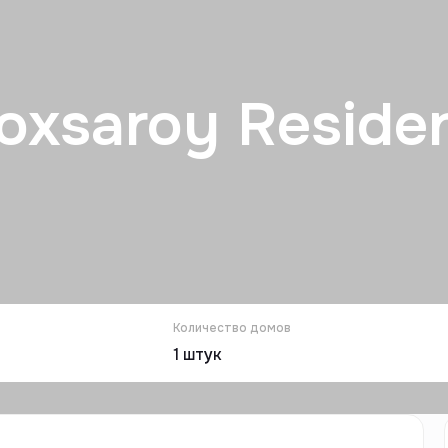
oxsaroy Reside
Количество домов
1
штук