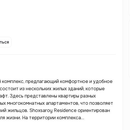
ться
й комплекс, предлагающий комфортное и удобное
состоит из нескольких жилых зданий, которые
фт. Здесь представлены квартиры разных
ных многокомнатных апартаментов, что позволяет
ий жильцов. Shoxsaroy Residence ориентирован
ля жизни. На территории комплекса
ак подземный паркинг, детские и спортивные