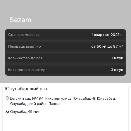
Sezam
Сдача комплекса
1 квартал, 2023 г.
Площадь квартир
от 50 м² до 87 м²
Количество домов
1
штук
Количество квартир
3
штук
Юнусабадский р-н
Детский сад №484, Рихсили улица, Юнусабад-8, Юнусабад,
Юнусабадский район, Ташкент
Юнусабад
•
15
мин.