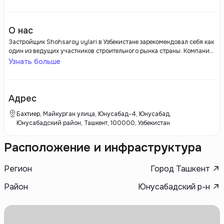
О нас
Застройщик Shohsaroy uylari в Узбекистане зарекомендовал себя как
один из ведущих участников строительного рынка страны. Компания
специализируется на возведении современных жилых комплексов,
Узнать больше
которые отвечают самым высоким стандартам качества и комфорта.
Основное внимание уделяется не только внешнему виду зданий, но и
внутренним планировочным решениям, что позволяет создавать
уютные и функциональные квартиры для семей с различными
Адрес
потребностями.
Бахтиер, Майкурган улица, Юнусабад-4, Юнусабад,
Юнусабадский район, Ташкент, 100000, Узбекистан
Расположение и инфраструктура
Регион
Город Ташкент
Район
Юнусабадский р-н