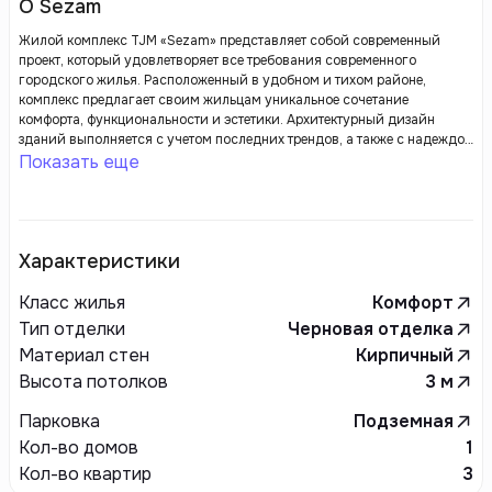
О Sezam
Жилой комплекс TJM «Sezam» представляет собой современный
проект, который удовлетворяет все требования современного
городского жилья. Расположенный в удобном и тихом районе,
комплекс предлагает своим жильцам уникальное сочетание
комфорта, функциональности и эстетики. Архитектурный дизайн
зданий выполняется с учетом последних трендов, а также с надеждой
на создание уютной и безопасной среды для проживания.
Показать еще
Характеристики
Класс жилья
Комфорт
Тип отделки
Черновая отделка
Материал стен
Кирпичный
Высота потолков
3
м
Парковка
Подземная
Кол-во домов
1
Кол-во квартир
3