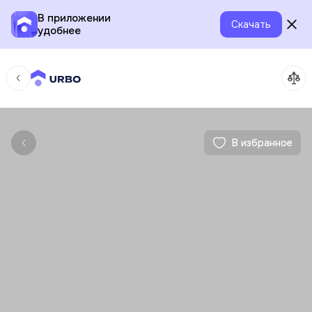
В приложении
Скачать
удобнее
В избранное